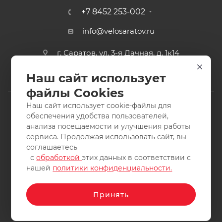
+7 8452 253-002
info@velosaratov.ru
г. Саратов, ул. 3-я Дачная, д. 1к14
Наш сайт использует
файлы Cookies
Наш сайт использует cookie-файлы для
обеспечения удобства пользователей,
анализа посещаемости и улучшения работы
2011-2026 © интернет-магазин спортивных товаров
сервиса. Продолжая использовать сайт, вы
ВелоСаратов. Не является публичной офертой. Все права
соглашаетесь
защищены. Заимствование материалов и фотографий
с
обработкой
этих данных в соответствии с
запрещено.
нашей
политики конфиденциальности.
Принять