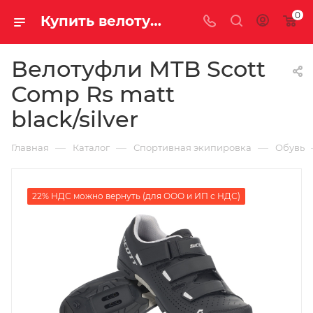
0
Купить велотуфли mtb scott comp rs matt black/silver у официального дилера за 9400.00000000 рублей
Велотуфли MTB Scott
Comp Rs matt
black/silver
—
—
—
Главная
Каталог
Спортивная экипировка
Обувь
22% НДС можно вернуть (для ООО и ИП с НДС)