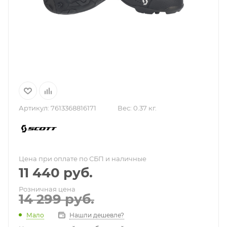
Артикул:
7613368816171
Вес:
0.37 кг.
Цена при оплате по СБП и наличные
11 440
руб.
Розничная цена
14 299
руб.
Нашли дешевле?
Мало