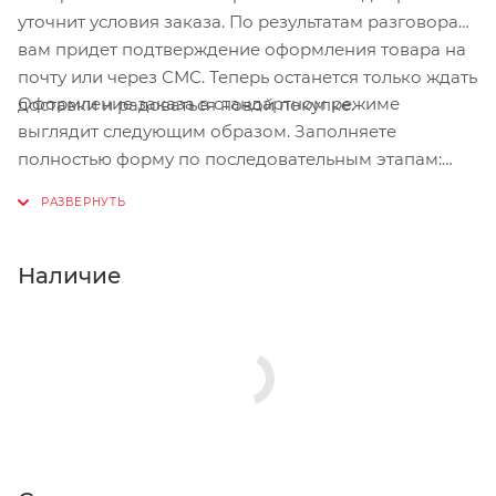
уточнит условия заказа. По результатам разговора
Стелька: 3D-формованный этиленвинилацетат (EVA)
вам придет подтверждение оформления товара на
- нейлон
почту или через СМС. Теперь останется только ждать
Оформление заказа в стандартном режиме
доставки и радоваться новой покупке.
Технологии:
выглядит следующим образом. Заполняете
полностью форму по последовательным этапам:
адрес, способ доставки, оплаты, данные о себе.
Советуем в комментарии к заказу написать
информацию, которая поможет курьеру вас найти.
Нажмите кнопку «Оформить заказ».
Наличие