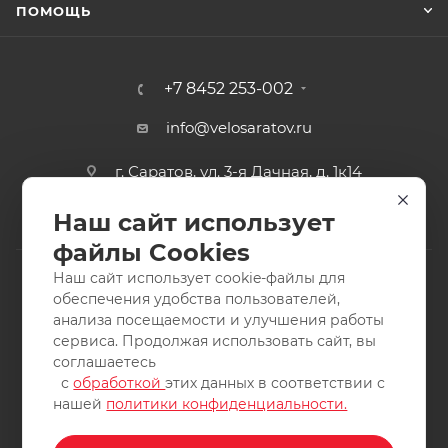
ПОМОЩЬ
+7 8452 253-002
info@velosaratov.ru
г. Саратов, ул. 3-я Дачная, д. 1к14
Наш сайт использует
файлы Cookies
Наш сайт использует cookie-файлы для
обеспечения удобства пользователей,
анализа посещаемости и улучшения работы
2011-2026 © интернет-магазин спортивных товаров
сервиса. Продолжая использовать сайт, вы
ВелоСаратов. Не является публичной офертой. Все права
соглашаетесь
защищены. Заимствование материалов и фотографий
с
обработкой
этих данных в соответствии с
запрещено.
нашей
политики конфиденциальности.