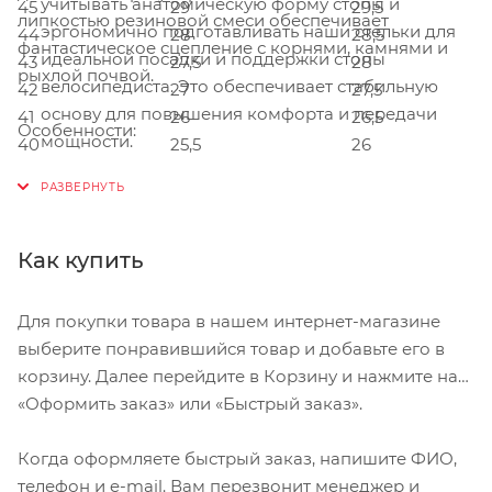
учитывать анатомическую форму стопы и
45
29
29,5
липкостью резиновой смеси обеспечивает
эргономично подготавливать наши стельки для
44
28
28,5
фантастическое сцепление с корнями, камнями и
идеальной посадки и поддержки стопы
43
27,5
28
рыхлой почвой.
велосипедиста. Это обеспечивает стабильную
42
27
27,5
основу для повышения комфорта и передачи
41
26
26,5
Особенности:
мощности.
40
25,5
26
STICKI RUBBER: Резиновая смесь Sticki
Липучка + ремни анатомической посадки
обеспечивает наилучшее сцепление при любых
Индекс жесткости 6
условиях.
Верх из синтетической кожи
Как купить
Липкая резина
ANATOMIC CENTERING STRAP: Анатомический
Эргономичная съемная стелька
центрирующий ремешок автоматически
Для покупки товара в нашем интернет-магазине
выравнивает верхний ремешок по подъему
выберите понравившийся товар и добавьте его в
стопы. Низкопрофильная регулировка для ножек
корзину. Далее перейдите в Корзину и нажмите на
Состав верха: Легкий полиуретан - полиэстер
с большим или меньшим объемом.
«Оформить заказ» или «Быстрый заказ».
Подкладка: Полиэстер
Подошва: Нейлоновый композит -
Когда оформляете быстрый заказ, напишите ФИО,
стекловолоконный композит
телефон и e-mail. Вам перезвонит менеджер и
Подошва: Липкая резина