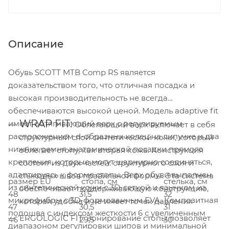
Описание
Обувь SCOTT MTB Comp RS является
доказательством того, что отличная посадка и
высокая производительность не всегда
обеспечиваются высокой ценой. Модель adaptive fit
WRAP FIT:
имеет обтягивающий верх с регулируемым
Облегающий верх включает в себя
расположением d-образных колец на липучке и два
структурный слой синтетической кожи, который
нижних ремня анатомической посадки прямого
облегает стопу, как вторая кожа. Конструкция
крепления, которые могут шарнирно соединяться,
состоит из двух частей: структурного слоя и
адаптируясь к форме стопы. Верх обуви выполнен
стыковых швов правильной формы. Эта система
размер EU
стопа, см
стелька, см
из синтетической кожи с 3D-сеткой и язычком из
обеспечивает поддерживающую конструкцию,
48
31,5
32
микрофибры с 3D-формованным EVA. Композитная
которая удобна и не имеет точек давления
47
30,5
31
подошва с индексом жесткости 6 с увеличенным
ERGOLOGIC FIT: Зонирование стопы позволяет
46
29,5
30
диапазоном регулировки шипов и минимальной