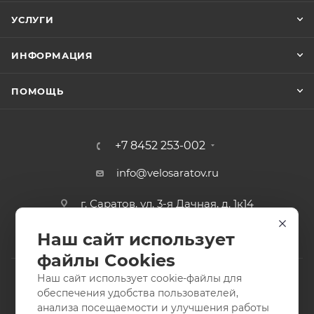
УСЛУГИ
ИНФОРМАЦИЯ
ПОМОЩЬ
+7 8452 253-002
info@velosaratov.ru
г. Саратов, ул. 3-я Дачная, д. 1к14
Наш сайт использует
файлы Cookies
Наш сайт использует cookie-файлы для
обеспечения удобства пользователей,
анализа посещаемости и улучшения работы
2011-2026 © интернет-магазин спортивных товаров