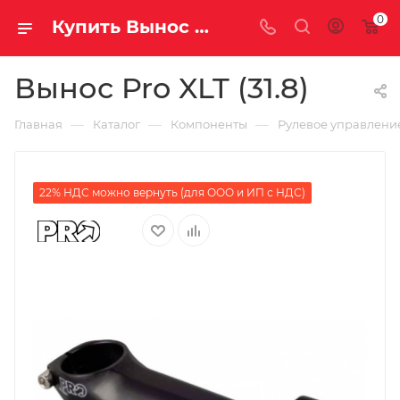
0
Купить Вынос Pro XLT (31.8) за рублей, а со скидкой
Вынос Pro XLT (31.8)
—
—
—
Главная
Каталог
Компоненты
Рулевое управлени
22% НДС можно вернуть (для ООО и ИП с НДС)