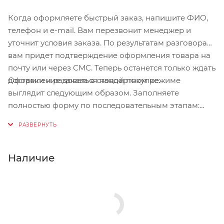
Когда оформляете быстрый заказ, напишите ФИО,
телефон и e-mail. Вам перезвонит менеджер и
уточнит условия заказа. По результатам разговора
вам придет подтверждение оформления товара на
почту или через СМС. Теперь останется только ждать
Оформление заказа в стандартном режиме
доставки и радоваться новой покупке.
выглядит следующим образом. Заполняете
полностью форму по последовательным этапам:
адрес, способ доставки, оплаты, данные о себе.
Советуем в комментарии к заказу написать
информацию, которая поможет курьеру вас найти.
Нажмите кнопку «Оформить заказ».
Наличие