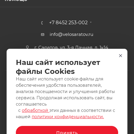
+7 8452 253-002
info@velosaratov.ru
г. Саратов, ул. 3-я Дачная, д. 1к14
Наш сайт использует
файлы Cookies
Наш сайт использует cookie-файлы для
обеспечения удобства пользователей,
анализа посещаемости и улучшения работы
2011-2026 © интернет-магазин спортивных товаров
сервиса. Продолжая использовать сайт, вы
ВелоСаратов. Не является публичной офертой. Все права
соглашаетесь
защищены. Заимствование материалов и фотографий
с
обработкой
этих данных в соответствии с
запрещено.
нашей
политики конфиденциальности.
Принять