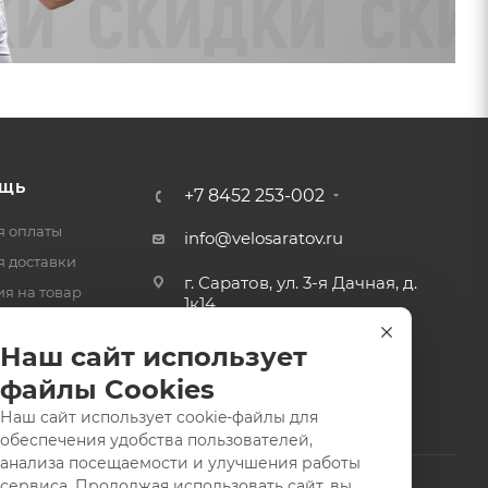
ЩЬ
+7 8452 253-002
я оплаты
info@velosaratov.ru
я доставки
г. Саратов, ул. 3-я Дачная, д.
ия на товар
1к14
-ответ
Наш сайт использует
файлы Cookies
Наш сайт использует cookie-файлы для
обеспечения удобства пользователей,
анализа посещаемости и улучшения работы
сервиса. Продолжая использовать сайт, вы