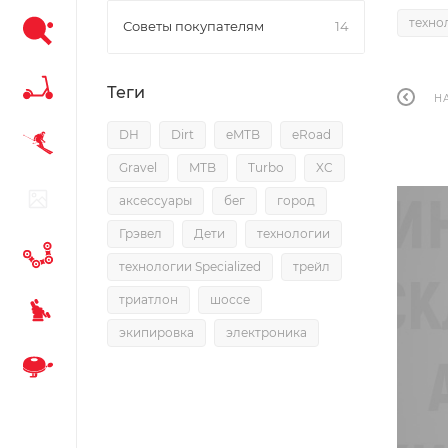
технол
Советы покупателям
14
Теги
Н
DH
Dirt
eMTB
eRoad
Gravel
MTB
Turbo
XC
аксессуары
бег
город
Грэвел
Дети
технологии
технологии Specialized
трейл
триатлон
шоссе
экипировка
электроника