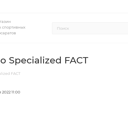
газин
 спортивных
осаратов
 Specialized FACT
lized FACT
 2022 11:00