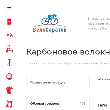
Интернет-ма
премиальных
товаров Вел
Карбоновое волокно
—
—
Главная
Блог
Карбоновое волокно Specia
24 июля
Правильная посадка
Обзоры товаров
108
Теги