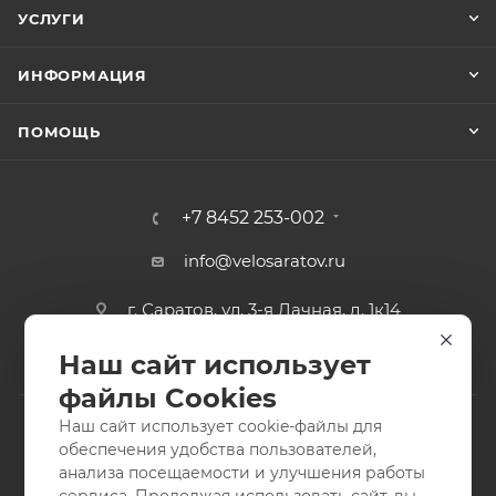
УСЛУГИ
ИНФОРМАЦИЯ
ПОМОЩЬ
+7 8452 253-002
info@velosaratov.ru
г. Саратов, ул. 3-я Дачная, д. 1к14
Наш сайт использует
файлы Cookies
Наш сайт использует cookie-файлы для
обеспечения удобства пользователей,
анализа посещаемости и улучшения работы
2011-2026 © интернет-магазин спортивных товаров