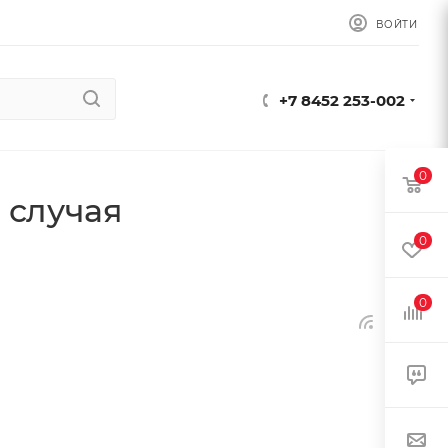
ВОЙТИ
+7 8452 253-002
0
 случая
0
0