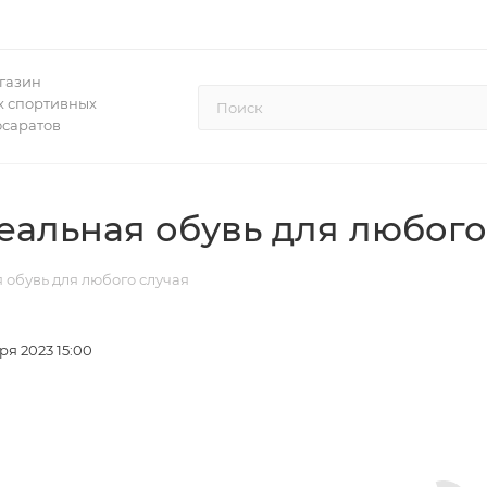
газин
 спортивных
осаратов
деальная обувь для любого
я обувь для любого случая
ря 2023 15:00