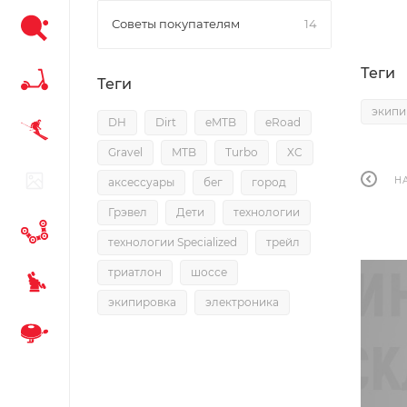
Советы покупателям
14
Теги
Теги
экипи
DH
Dirt
eMTB
eRoad
Gravel
MTB
Turbo
XC
Н
аксессуары
бег
город
Грэвел
Дети
технологии
технологии Specialized
трейл
триатлон
шоссе
экипировка
электроника