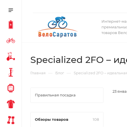
Интернет-ма
премиальных
товаров Вел
Specialized 2FO – и
—
—
Главная
Блог
Specialized 2FO – идеальна
23 янва
Правильная посадка
Обзоры товаров
108