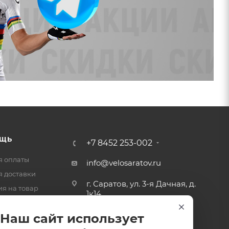
ЩЬ
+7 8452 253-002
я оплаты
info@velosaratov.ru
я доставки
г. Саратов, ул. 3-я Дачная, д.
ия на товар
1к14
-ответ
Наш сайт использует