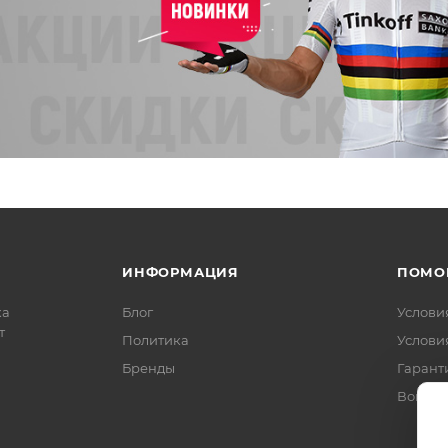
ИНФОРМАЦИЯ
ПОМО
ка
Блог
Услови
т
Политика
Услови
Бренды
Гарант
Вопрос