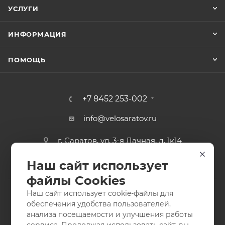
УСЛУГИ
ИНФОРМАЦИЯ
ПОМОЩЬ
+7 8452 253-002
info@velosaratov.ru
г. Саратов, ул. 3-я Дачная, д. 1к14
Наш сайт использует
файлы Cookies
Наш сайт использует cookie-файлы для
обеспечения удобства пользователей,
анализа посещаемости и улучшения работы
2011-2026 © интернет-магазин спортивных товаров