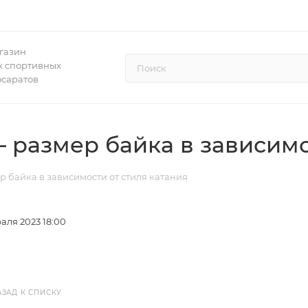
газин
 спортивных
осаратов
g – размер байка в зависим
мер байка в зависимости от стиля катания
аля 2023 18:00
АЗАД К СПИСКУ