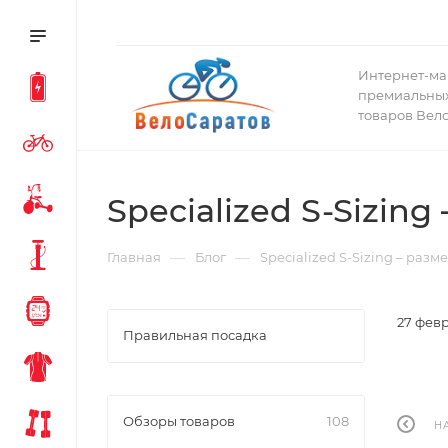
Интернет-ма
премиальных
товаров Вел
Specialized S-Sizin
—
—
Главная
Блог
Specialized S-Sizing – раз
27 февр
Правильная посадка
Обзоры товаров
108
Н