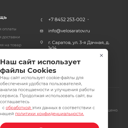
ЩЬ
+7 8452 253-002
я оплаты
info@velosaratov.ru
я доставки
г. Саратов, ул. 3-я Дачная, д.
ия на товар
1к14
-ответ
Наш сайт использует
файлы Cookies
Наш сайт использует cookie-файлы для
обеспечения удобства пользователей,
анализа посещаемости и улучшения работы
сервиса. Продолжая использовать сайт, вы
соглашаетесь
с
обработкой
этих данных в соответствии с
щищены. Заимствование материалов и фотографий запрещено.
нашей
политики конфиденциальности.