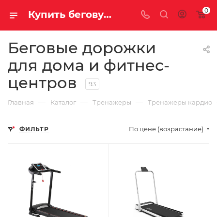
0
Купить беговую дорожку для дома и фитнеса в Саратове и Энгельсе. Доставка, сборка, консультация.
Беговые дорожки
для дома и фитнес-
центров
93
—
—
—
Главная
Каталог
Тренажеры
Тренажеры кардио
По цене (возрастание)
ФИЛЬТР