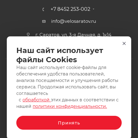
+7 8452 253-002
info@velosaratov.ru
г. Саратов, ул. 3-я Дачная, д. 1к14
Наш сайт использует
файлы Cookies
Наш сайт использует cookie-файлы для
обеспечения удобства пользователей,
анализа посещаемости и улучшения работы
2011-2026 © интернет-магазин спортивных товаров
сервиса. Продолжая использовать сайт, вы
ВелоСаратов. Не является публичной офертой. Все права
соглашаетесь
защищены. Заимствование материалов и фотографий
с
обработкой
этих данных в соответствии с
запрещено.
нашей
политики конфиденциальности.
Принять