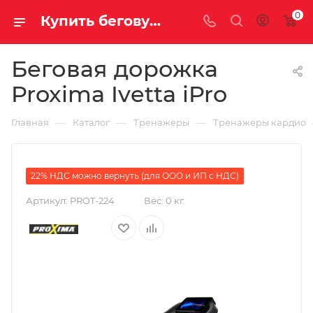
0
Купить беговую дорожку Proxima Ivetta iPro за 189 990 руб. в Саратове и Энгельсе
Беговая дорожка
Proxima Ivetta iPro
—
—
—
Главная
Каталог
Тренажеры
Тренажеры кардио
22% НДС можно вернуть (для ООО и ИП с НДС)
Артикул:
PROT-224
Вес:
0 кг.