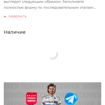
выглядит следующим образом. Заполняете
полностью форму по последовательным этапам:
адрес, способ доставки, оплаты, данные о себе.
Советуем в комментарии к заказу написать
информацию, которая поможет курьеру вас найти.
Нажмите кнопку «Оформить заказ».
Наличие