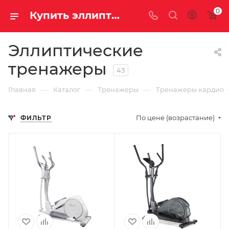
0
Купить эллиптические тренажеры в Саратове и Энгельсе
Эллиптические
тренажеры
43
—
—
—
Главная
Каталог
Тренажеры
Тренажеры кардио
По цене (возрастание)
ФИЛЬТР