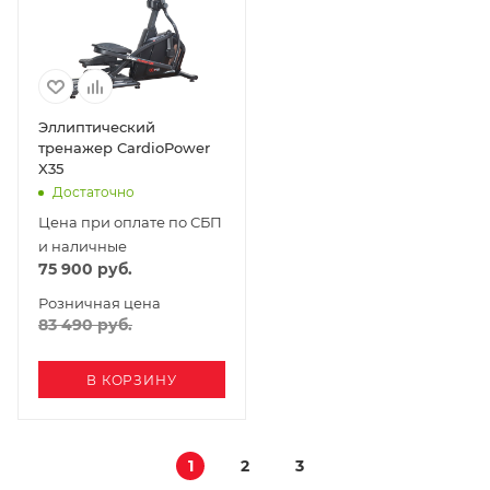
Эллиптический
тренажер CardioPower
X35
Достаточно
Цена при оплате по СБП
и наличные
75 900
руб.
Розничная цена
83 490
руб.
В КОРЗИНУ
1
2
3