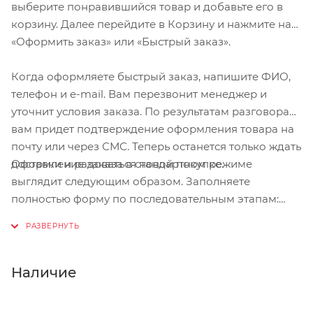
выберите понравившийся товар и добавьте его в
надёжное удержание в любых условиях (на
корзину. Далее перейдите в Корзину и нажмите на
пересечённой местности, грунтовых дорогах и
«Оформить заказ» или «Быстрый заказ».
так далее).
Новая конструкция колпачка, благодаря
Когда оформляете быстрый заказ, напишите ФИО,
широкой насадке из мягкого, безвкусного и не
телефон и e-mail. Вам перезвонит менеджер и
пахнущего материала, делает прохождение
уточнит условия заказа. По результатам разговора
потока жидкости более свободным.
вам придет подтверждение оформления товара на
почту или через СМС. Теперь останется только ждать
Новая крышка отлично подходит для
Оформление заказа в стандартном режиме
доставки и радоваться новой покупке.
соревнований, поскольку имеет три особенности
выглядит следующим образом. Заполняете
- больший размер и мягкая резина насадки
полностью форму по последовательным этапам:
облегчают его открытие и закрытие во время
адрес, способ доставки, оплаты, данные о себе.
гонки; крышка легко отвинчивается для
Советуем в комментарии к заказу написать
наполнения и очистки фляги; крышка вылетает,
информацию, которая поможет курьеру вас найти.
если вдруг фляга попадёт под колесо, так что она
Нажмите кнопку «Оформить заказ».
Наличие
безопасна в этом плане.
Эластичный корпус фляги облегчает