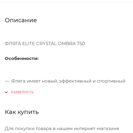
Описание
ФЛЯГА ELITE CRYSTAL OMBRA 750
Особенности:
Фляга имеет новый, эффективный и спортивный
дизайн. Её стандартный диаметр 74 мм
обеспечивает использование практически со
всеми флягодержателями на рынке. Фляга имеет
сниженную верхнюю часть, что улучшает её
Как купить
стабильность во время езды, так что вы не
услышите раздражающего дребезжания фляги о
Для покупки товара в нашем интернет-магазине
флягодержатель. Дизайн также гарантирует