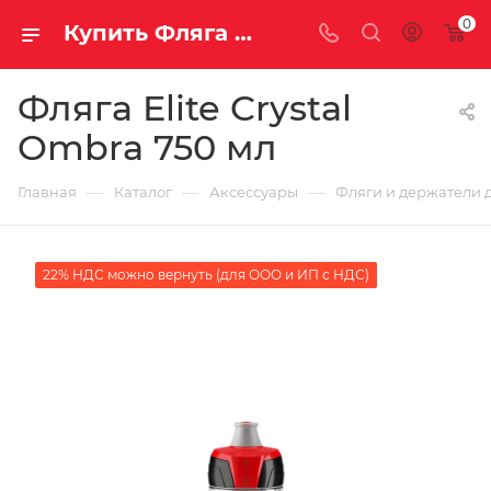
0
Купить Фляга Elite Crystal Ombra 750 мл за рублей, а со скидкой
Фляга Elite Crystal
Ombra 750 мл
—
—
—
Главная
Каталог
Аксессуары
Фляги и держатели 
22% НДС можно вернуть (для ООО и ИП с НДС)