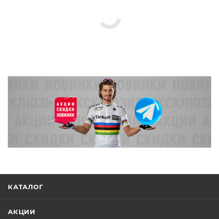
выдавливание потока жидкости.
Благодаря используемому материалу и точности
передового производственного процесса Elite,
фляга совершенно прозрачна, так что вы всегда
можете легко видеть сколько жидкости у вас
осталось.
Фляга производится из инновационного
пластика K-Resin, отлично препятствующего
размножению бактерий. Материал K-Resin
широко используется в медицине и считается
самым безопасным материалом пластиковых
контейнеров для еды.
Компактна, но вмещает достаточное количество
жидкости, а также доступна в двух размерах - 550
мл и 750 мл.
КАТАЛОГ
Соответствует всем требованиям американского
Управления по контролю за качеством пищевых
АКЦИИ