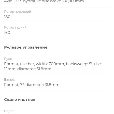
Avid DB3, hydraulic disc brake 180/160mm
Ротор передний
180
Ротор задний
160
Рулевое управление
Руль
Format, rise bar, width: 700mm, backsweep: 5°, rise:
15mm, diameter: 31.8mm
Вынос
Format, 7°, diameter: 31.8mm
Седло и штырь
Седло