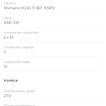
Кассета
Shimano HG50, 11-36T, 10SPD
Цепь
KMC X10
Количество скоростей
2 x 10
Скоростей спереди
2
Скоростей сзади
10
Колёса
Размер колес, дюйм
27.5''
Покрышка передняя