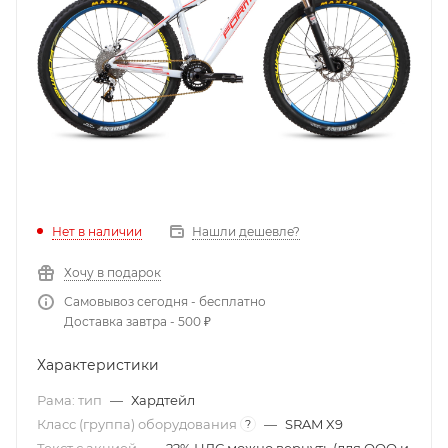
Нет в наличии
Нашли дешевле?
Хочу в подарок
Самовывоз сегодня - бесплатно
Доставка завтра - 500 ₽
Характеристики
Рама: тип
—
Хардтейл
Класс (группа) оборудования
—
SRAM X9
?
Текст с акцией
—
22% НДС можно вернуть (для ООО и