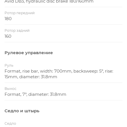
Avid DB3, hydraulic disc brake 180/160mm
Ротор передний
180
Ротор задний
160
Рулевое управление
Руль
Format, rise bar, width: 700mm, backsweep: 5°, rise:
15mm, diameter: 31.8mm
Вынос
Format, 7°, diameter: 31.8mm
Седло и штырь
Седло