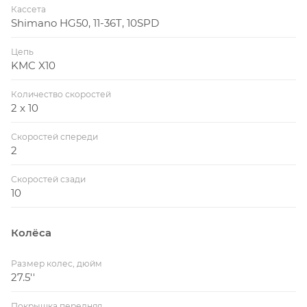
Кассета
Shimano HG50, 11-36T, 10SPD
Цепь
KMC X10
Количество скоростей
2 x 10
Скоростей спереди
2
Скоростей сзади
10
Колёса
Размер колес, дюйм
27.5''
Покрышка передняя