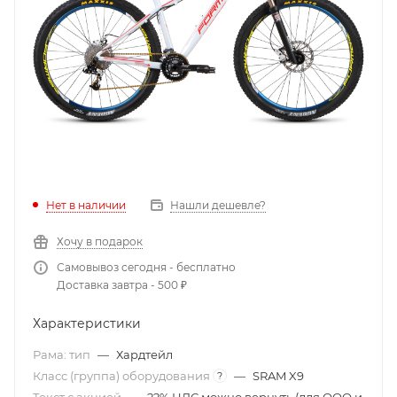
Нет в наличии
Нашли дешевле?
Хочу в подарок
Самовывоз сегодня - бесплатно
Доставка завтра - 500 ₽
Характеристики
Рама: тип
—
Хардтейл
Класс (группа) оборудования
—
SRAM X9
?
Текст с акцией
—
22% НДС можно вернуть (для ООО и