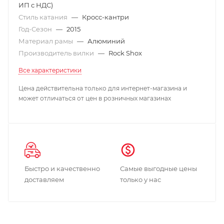
ИП с НДС)
Стиль катания
—
Кросс-кантри
Год-Сезон
—
2015
Материал рамы
—
Алюминий
Производитель вилки
—
Rock Shox
Все характеристики
Цена действительна только для интернет-магазина и
может отличаться от цен в розничных магазинах
Быстро и качественно
Самые выгодные цены
доставляем
только у нас