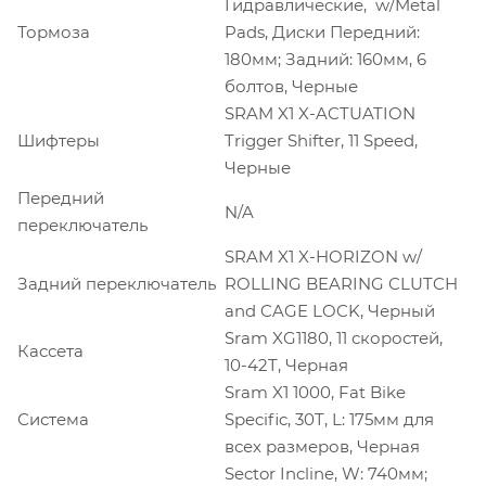
Гидравлические, w/Metal
Тормоза
Pads, Диски Передний:
180мм; Задний: 160мм, 6
болтов, Черные
SRAM X1 X-ACTUATION
Шифтеры
Trigger Shifter, 11 Speed,
Черные
Передний
N/A
переключатель
SRAM X1 X-HORIZON w/
Задний переключатель
ROLLING BEARING CLUTCH
and CAGE LOCK, Черный
Sram XG1180, 11 скоростей,
Кассета
10-42T, Черная
Sram X1 1000, Fat Bike
Система
Specific, 30T, L: 175мм для
всех размеров, Черная
Sector Incline, W: 740мм;