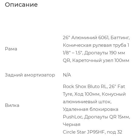
Описание
26” Алюминий 6061, Баттинг,
Коническая рулевая труба 1
Рама
1/8” – 1.5”, Дропауты 190 мм
QR, Кареточный узел 100мм
Задний амортизатор
N/A
Rock Shox Bluto RL, 26" Fat
Tyre, Ход 100мм, Конусный
алюминиевый шток,
Вилка
Удаленная блокировка
PushLoc, Дропауты QR 15мм,
Черная
Circle Star JP95HF, под 32