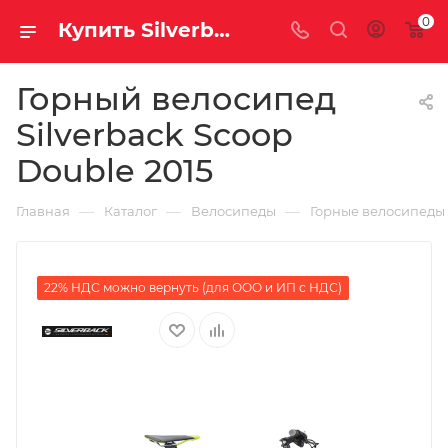
0
Купить Silverback Scoop Double 2015 за рублей, а со скидкой
Горный велосипед
Silverback Scoop
Double 2015
—
—
—
Главная
Каталог
Велосипеды
Горные велосипеды
22% НДС можно вернуть (для ООО и ИП с НДС)