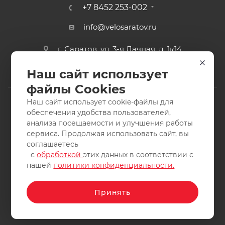
+7 8452 253-002
info@velosaratov.ru
г. Саратов, ул. 3-я Дачная, д. 1к14
Наш сайт использует
файлы Cookies
Наш сайт использует cookie-файлы для
обеспечения удобства пользователей,
анализа посещаемости и улучшения работы
2011-2026 © интернет-магазин спортивных товаров
сервиса. Продолжая использовать сайт, вы
ВелоСаратов. Не является публичной офертой. Все права
соглашаетесь
защищены. Заимствование материалов и фотографий
с
обработкой
этих данных в соответствии с
запрещено.
нашей
политики конфиденциальности.
Принять