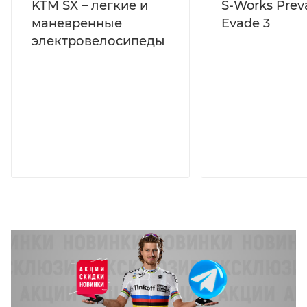
KTM SX – легкие и
S-Works Preva
маневренные
Evade 3
электровелосипеды