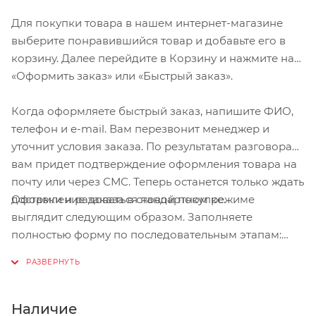
Для покупки товара в нашем интернет-магазине
выберите понравившийся товар и добавьте его в
корзину. Далее перейдите в Корзину и нажмите на
«Оформить заказ» или «Быстрый заказ».
Когда оформляете быстрый заказ, напишите ФИО,
телефон и e-mail. Вам перезвонит менеджер и
уточнит условия заказа. По результатам разговора
вам придет подтверждение оформления товара на
почту или через СМС. Теперь останется только ждать
Оформление заказа в стандартном режиме
доставки и радоваться новой покупке.
выглядит следующим образом. Заполняете
полностью форму по последовательным этапам:
адрес, способ доставки, оплаты, данные о себе.
Советуем в комментарии к заказу написать
информацию, которая поможет курьеру вас найти.
Нажмите кнопку «Оформить заказ».
Наличие