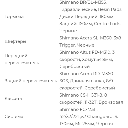
Shimano BR/BL-M355,
Гидравлические, Resin Pads,
Тормоза
Диски Передний: 180мм;
Задний: 160мм, Centre Lock,
Черные
Shimano Acera SL-M360, 3x8
Шифтеры
Trigger, Черные
Shimano Altus FD-M310, 3
Передний
скорости, Хомут 34.9мм,
переключатель
Серебристый
Shimano Acera RD-M360-
Задний переключатель
SGS, Длинная лапка, 8/9
скоростей, Cеребристый
Shimano CS-HG31-8, 8
Кассета
скоростей, 11-32T, Бронзовая
Shimano FC-M311,
Система
42/32/22T,w/ Chainguard, S:
170мм, M: 175мм, Черная