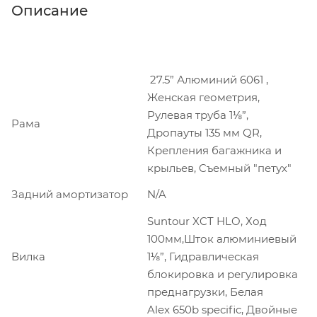
Описание
27.5” Алюминий 6061 ,
Женская геометрия,
Рулевая труба 1⅛”,
Рама
Дропауты 135 мм QR,
Крепления багажника и
крыльев, Cъемный "петух"
Задний амортизатор
N/A
Suntour XCT HLO, Ход
100мм,Шток алюминиевый
Вилка
1⅛”, Гидравлическая
блокировка и регулировка
преднагрузки, Белая
Alex 650b specific, Двойные