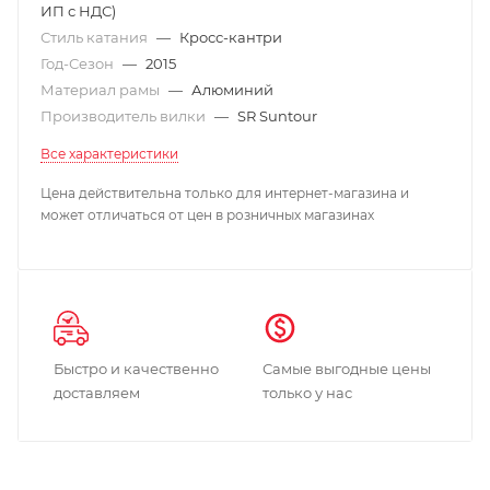
ИП с НДС)
Стиль катания
—
Кросс-кантри
Год-Сезон
—
2015
Материал рамы
—
Алюминий
Производитель вилки
—
SR Suntour
Все характеристики
Цена действительна только для интернет-магазина и
может отличаться от цен в розничных магазинах
Быстро и качественно
Самые выгодные цены
доставляем
только у нас