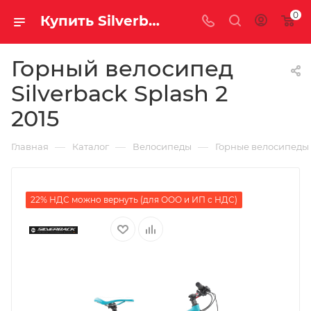
0
Купить Silverback Splash 2 2015 за рублей, а со скидкой
Горный велосипед
Silverback Splash 2
2015
—
—
—
Главная
Каталог
Велосипеды
Горные велосипеды
22% НДС можно вернуть (для ООО и ИП с НДС)