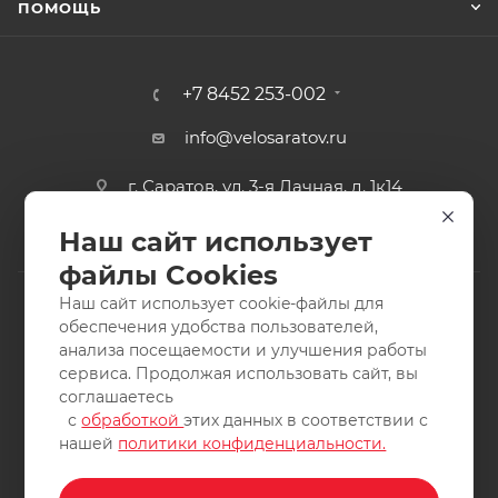
ПОМОЩЬ
+7 8452 253-002
info@velosaratov.ru
г. Саратов, ул. 3-я Дачная, д. 1к14
Наш сайт использует
файлы Cookies
Наш сайт использует cookie-файлы для
обеспечения удобства пользователей,
анализа посещаемости и улучшения работы
2011-2026 © интернет-магазин спортивных товаров
сервиса. Продолжая использовать сайт, вы
ВелоСаратов. Не является публичной офертой. Все права
соглашаетесь
защищены. Заимствование материалов и фотографий
с
обработкой
этих данных в соответствии с
запрещено.
нашей
политики конфиденциальности.