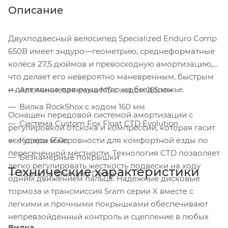
Описание
Двухподвесный велосипед Specialized Enduro Comp
650B имеет эндуро—геометрию, среднеформатные
колёса 27,5 дюймов и превосходную амортизацию,
что делает его невероятно маневренным, быстрым
и дает явное преимущество на бездорожье.
Алюминиевая рама M5 с ходом 165 мм
Вилка RockShox с ходом 160 мм
Оснащен передовой системой амортизации с
Система Custom Fox Float CTD Evolution
регулировкой отскока и компрессии, которая гасит
все удары и неровности для комфортной езды по
Колёса 650с
пересеченной местности. Технология CTD позволяет
Безкамерные покрышки
легко регулировать жесткость подвески на ходу
Технические характеристики
Тормоза Shimano Deore
одним движением пальца. Надежные дисковые
тормоза и трансмиссия Sram серии X вместе с
легкими и прочными покрышками обеспечивают
непревзойденный контроль и сцепление в любых
Вилка