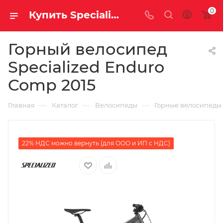
0
Купить Specialized Enduro Comp 2015 за рублей, а со скидкой
Горный велосипед
Specialized Enduro
Comp 2015
—
—
—
Главная
Каталог
Велосипеды
Горные велосипеды
22% НДС можно вернуть (для ООО и ИП с НДС)