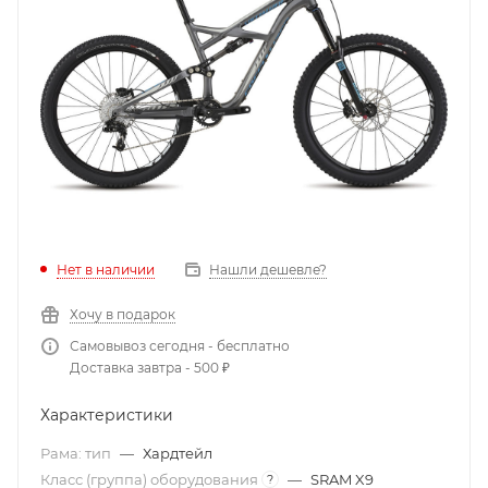
Нет в наличии
Нашли дешевле?
Хочу в подарок
Самовывоз сегодня - бесплатно
Доставка завтра - 500 ₽
Характеристики
Рама: тип
—
Хардтейл
Класс (группа) оборудования
—
SRAM X9
?