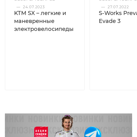
—
24.07.2023
—
27.07.2022
KTM SX – легкие и
S-Works Preva
маневренные
Evade 3
электровелосипеды