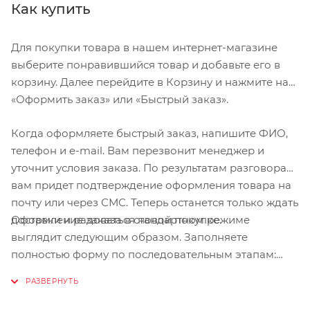
Specialized «All-Mountain», 7075 алюминий, баттинг,
Как купить
изгиб назад 8°, изгиб наверх 6°, подъём 10 мм, ø 31,8
мм
Для покупки товара в нашем интернет-магазине
Седло
выберите понравившийся товар и добавьте его в
Body Geometry «Henge Comp», полые Cr-Mo рамки,
корзину. Далее перейдите в Корзину и нажмите на
143 мм
«Оформить заказ» или «Быстрый заказ».
Спицы
DT Swiss «Industry», стальные
Когда оформляете быстрый заказ, напишите ФИО,
телефон и e-mail. Вам перезвонит менеджер и
Тормоза
уточнит условия заказа. По результатам разговора
Shimano «Deore BR-M615», дисковые,
вам придет подтверждение оформления товара на
гидравлические, пэды Ice Tech
почту или через СМС. Теперь останется только ждать
Цепь
Оформление заказа в стандартном режиме
доставки и радоваться новой покупке.
SRAM «PC 1031», 10 скоростей, PowerLink™
выглядит следующим образом. Заполняете
полностью форму по последовательным этапам:
Шатуны
адрес, способ доставки, оплаты, данные о себе.
SRAM «X1 1000», X SYNG, PF30, 94 BCD, 30 T
Советуем в комментарии к заказу написать
информацию, которая поможет курьеру вас найти.