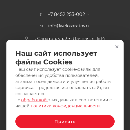
+7 8452 253-002
info@velosaratov.ru
г. Саратов, ул. 3-я Дачная, д. 1к14
Наш сайт использует
файлы Cookies
Наш сайт использует cookie-файлы для
обеспечения удобства пользователей,
анализа посещаемости и улучшения работы
2011-2026 © интернет-магазин спортивных товаров
сервиса. Продолжая использовать сайт, вы
ВелоСаратов. Не является публичной офертой. Все права
соглашаетесь
защищены. Заимствование материалов и фотографий
с
обработкой
этих данных в соответствии с
запрещено.
нашей
политики конфиденциальности.
Принять