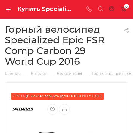
0
Купить Specialized Epic FSR Comp Carbon 29 World Cup 2016 за рублей, а со скидкой
Горный велосипед
Specialized Epic FSR
Comp Carbon 29
World Cup 2016
—
—
—
Главная
Каталог
Велосипеды
Горные велосипеды
22% НДС можно вернуть (для ООО и ИП с НДС)