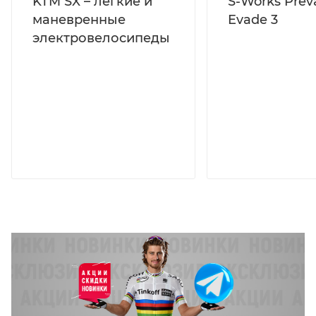
KTM SX – легкие и
S-Works Preva
маневренные
Evade 3
электровелосипеды