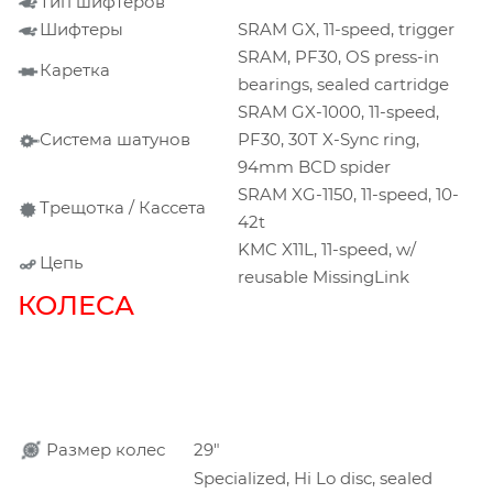
Тип шифтеров
Шифтеры
SRAM GX, 11-speed, trigger
SRAM, PF30, OS press-in
Каретка
bearings, sealed cartridge
SRAM GX-1000, 11-speed,
Система шатунов
PF30, 30T X-Sync ring,
94mm BCD spider
SRAM XG-1150, 11-speed, 10-
Трещотка / Кассета
42t
KMC X11L, 11-speed, w/
Цепь
reusable MissingLink
КОЛЕСА
Размер колес
29"
Specialized, Hi Lo disc, sealed