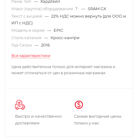
Рама: тип
—
Хардтейл
Класс (группа) оборудования
—
SRAM GX
?
Текст с акцией
—
22% НДС можно вернуть (для ООО и
ИП с НДС)
Модель и серия
—
EPIC
Стиль катания
—
Кросс-кантри
Год-Сезон
—
2016
Все характеристики
Цена действительна только для интернет-магазина и
может отличаться от цен в розничных магазинах
Быстро и качественно
Самые выгодные цены
доставляем
только у нас