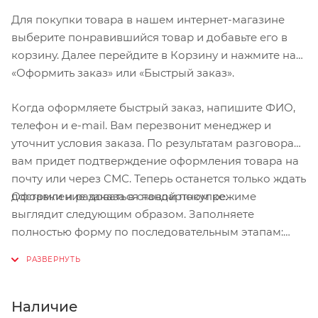
Для покупки товара в нашем интернет-магазине
выберите понравившийся товар и добавьте его в
корзину. Далее перейдите в Корзину и нажмите на
«Оформить заказ» или «Быстрый заказ».
Когда оформляете быстрый заказ, напишите ФИО,
телефон и e-mail. Вам перезвонит менеджер и
уточнит условия заказа. По результатам разговора
вам придет подтверждение оформления товара на
почту или через СМС. Теперь останется только ждать
Оформление заказа в стандартном режиме
доставки и радоваться новой покупке.
выглядит следующим образом. Заполняете
полностью форму по последовательным этапам:
адрес, способ доставки, оплаты, данные о себе.
Советуем в комментарии к заказу написать
информацию, которая поможет курьеру вас найти.
Нажмите кнопку «Оформить заказ».
Наличие