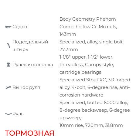
Body Geometry Phenom
Седло
Comp, hollow Cr-Mo rails,
143mm
Подседельный
Specialized, alloy, single bolt,
штырь
27.2mm
1-1/8" upper, 1-1/2" lower,
Рулевая колонка
threadless, Campy style,
cartridge bearings
Specialized Stout XC, 3D forged
Вынос руля
alloy, 4-bolt, 6-degree rise, anti-
corrosion hardware
Specialized, butted 6000 alloy,
8-degree backsweep, 6-degree
Руль
upsweep,
10mm rise, 720mm, 31.8mm
ТОРМОЗНАЯ