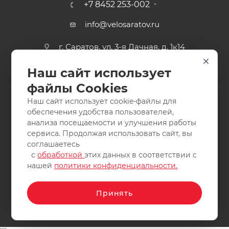
+7 8452 253-002
info@velosaratov.ru
г. Саратов, ул. 3-я Дачная, д. 1к14
Наш сайт использует
файлы Cookies
Наш сайт использует cookie-файлы для
обеспечения удобства пользователей,
анализа посещаемости и улучшения работы
2011-2026 © интернет-магазин спортивных товаров
сервиса. Продолжая использовать сайт, вы
ВелоСаратов. Не является публичной офертой. Все права
соглашаетесь
защищены. Заимствование материалов и фотографий
с
обработкой
этих данных в соответствии с
запрещено.
нашей
политики конфиденциальности.
Принять