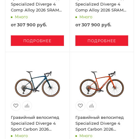
Specialized Diverge 4
Specialized Diverge 4
Comp Alloy 2026 SRAM
Comp Alloy 2026 SRAM
Apex Gloss Mauve
Apex Satin Shadow Silver
Много
Много
Metallic / Obsidian
/ Fjord Metallic
от
307 900 руб.
от
307 900 руб.
ПОДРОБНЕЕ
ПОДРОБНЕЕ
Гравийный велосипед
Гравийный велосипед
Specialized Diverge 4
Specialized Diverge 4
Sport Carbon 2026
Sport Carbon 2026
Shimano GRX 600
Shimano GRX 600 Deep
Много
Много