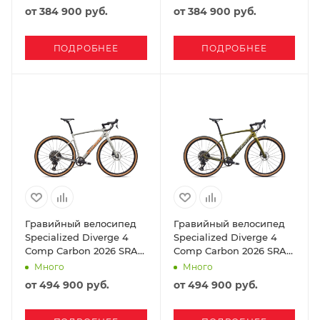
Emerald Metallic/ Silver
Orange/ Dune White
от
384 900 руб.
от
384 900 руб.
Dust
ПОДРОБНЕЕ
ПОДРОБНЕЕ
Гравийный велосипед
Гравийный велосипед
Specialized Diverge 4
Specialized Diverge 4
Comp Carbon 2026 SRAM
Comp Carbon 2026 SRAM
Apex AXS Dolomite
Apex AXS Laurel Green
Много
Много
Metallic/ Orange Zest
Metallic/ Dolomite
от
494 900 руб.
от
494 900 руб.
Metallic