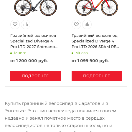
Гравийный велосипед
Гравийный велосипед
Specialized Diverge 4
Specialized Diverge 4
Pro LTD 2027 Shimano
Pro LTD 2026 SRAM RED
XTR/GRX Di2 Grey
XPLR Gloss Vivid Red
Много
Много
Yellow Ltd
от
1 200 000 руб.
от
1 099 900 руб.
ПОДРОБНЕЕ
ПОДРОБНЕЕ
Купить гравийный велосипед в Саратове и в
Энгельсе. Этот тип велосипеда появился совсем
недавно и занял почетное место в сердцах
велосипедистов не только старой школы, но и