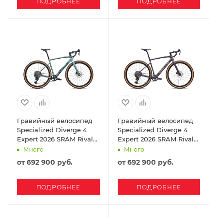
ПОДРОБНЕЕ
ПОДРОБНЕЕ
Гравийный велосипед
Гравийный велосипед
Specialized Diverge 4
Specialized Diverge 4
Expert 2026 SRAM Rival
Expert 2026 SRAM Rival
XPLR Fjord Metallic/
XPLR Nebula Metallic/
Много
Много
Emerald Metallic
Sandstone Metallic
от
692 900 руб.
от
692 900 руб.
ПОДРОБНЕЕ
ПОДРОБНЕЕ