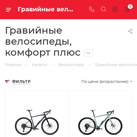
0
Гравийные велосипеды, комфорт плюс купить недорого с доставкой
Гравийные
велосипеды,
комфорт плюс
14
—
—
—
Главная
Каталог
Велосипеды
Гравийные велосип
По цене (возрастание)
ФИЛЬТР