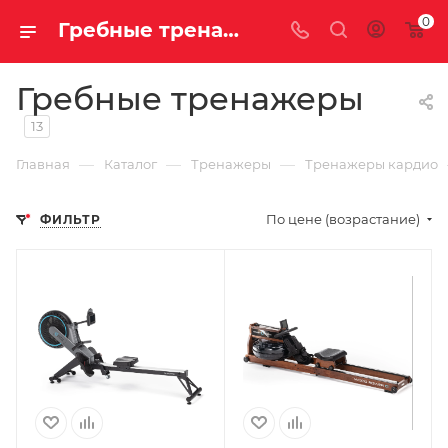
0
Гребные тренажеры купить недорого с доставкой
Гребные тренажеры
13
—
—
—
Главная
Каталог
Тренажеры
Тренажеры кардио
По цене (возрастание)
ФИЛЬТР