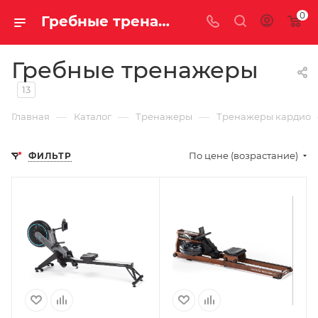
0
Гребные тренажеры купить недорого с доставкой
Гребные тренажеры
13
—
—
—
Главная
Каталог
Тренажеры
Тренажеры кардио
По цене (возрастание)
ФИЛЬТР