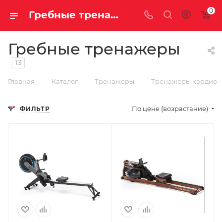
0
Гребные тренажеры купить недорого с доставкой
Гребные тренажеры
13
—
—
—
Главная
Каталог
Тренажеры
Тренажеры кардио
По цене (возрастание)
ФИЛЬТР