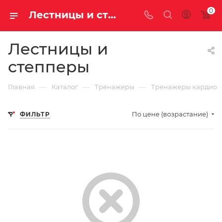
0
Лестницы и степперы купить недорого с доставкой
Лестницы и
степперы
—
—
—
Главная
Каталог
Тренажеры
Тренажеры кардио
По цене (возрастание)
ФИЛЬТР