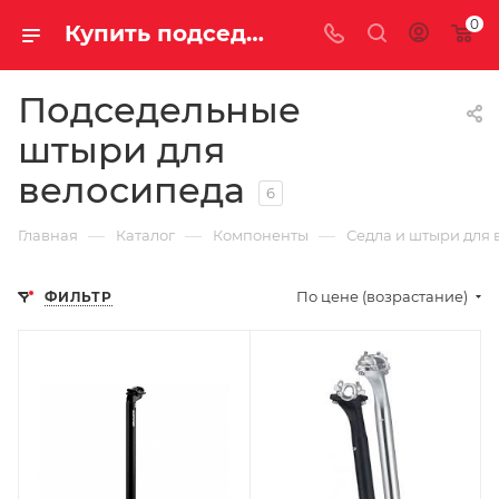
0
Купить подседельный штырь для велосипеда в Саратове и Энгельсе
Подседельные
штыри для
велосипеда
6
—
—
—
Главная
Каталог
Компоненты
Седла и штыри для 
По цене (возрастание)
ФИЛЬТР