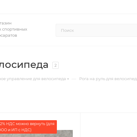
газин
 спортивных
осаратов
елосипеда
2
—
вое управление для велосипеда
Рога на руль для велосипед
2% НДС можно вернуть (для
ОО и ИП с НДС)