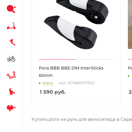
Рога BBB BBE-21M InterSticks
Р
65mm
Мало
Арт.: 8716683071900
1 590
руб.
2
Купить рога на руль для велосипеда в Сара