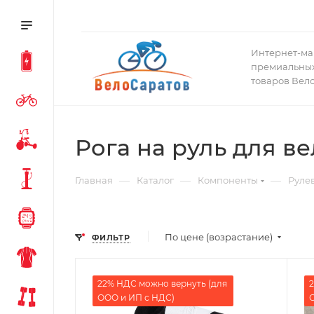
Интернет-ма
премиальных
товаров Вел
Рога на руль для в
—
—
—
Главная
Каталог
Компоненты
Руле
По цене (возрастание)
ФИЛЬТР
22% НДС можно вернуть (для
2
ООО и ИП с НДС)
О