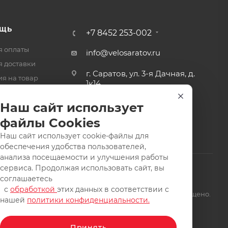
ЩЬ
+7 8452 253-002
я оплаты
info@velosaratov.ru
я доставки
г. Саратов, ул. 3-я Дачная, д.
ия на товар
1к14
-ответ
Наш сайт использует
файлы Cookies
Наш сайт использует cookie-файлы для
обеспечения удобства пользователей,
анализа посещаемости и улучшения работы
сервиса. Продолжая использовать сайт, вы
соглашаетесь
с
обработкой
этих данных в соответствии с
щищены. Заимствование материалов и фотографий запрещено.
нашей
политики конфиденциальности.
Принять