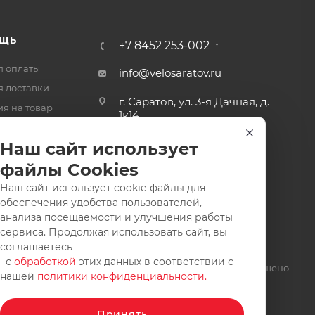
ЩЬ
+7 8452 253-002
я оплаты
info@velosaratov.ru
я доставки
г. Саратов, ул. 3-я Дачная, д.
ия на товар
1к14
-ответ
Наш сайт использует
файлы Cookies
Наш сайт использует cookie-файлы для
обеспечения удобства пользователей,
анализа посещаемости и улучшения работы
сервиса. Продолжая использовать сайт, вы
соглашаетесь
с
обработкой
этих данных в соответствии с
щищены. Заимствование материалов и фотографий запрещено.
нашей
политики конфиденциальности.
Принять