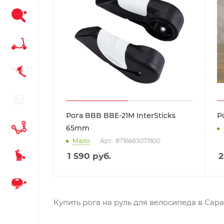
Рога BBB BBE-21M InterSticks
Р
65mm
Мало
Арт.: 8716683071900
1 590
руб.
2
Купить рога на руль для велосипеда в Сара