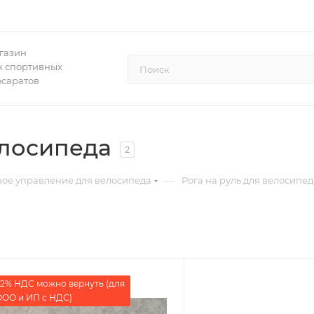
газин
 спортивных
осаратов
елосипеда
2
—
вое управление для велосипеда
Рога на руль для велосипед
2% НДС можно вернуть (для
ОО и ИП с НДС)