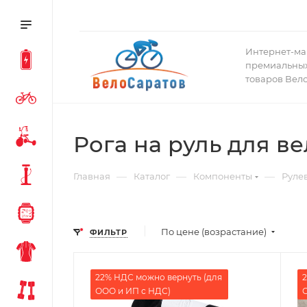
Интернет-ма
премиальных
товаров Вел
Рога на руль для в
—
—
—
Главная
Каталог
Компоненты
Руле
По цене (возрастание)
ФИЛЬТР
22% НДС можно вернуть (для
2
ООО и ИП с НДС)
О