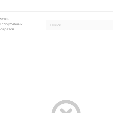
газин
 спортивных
осаратов