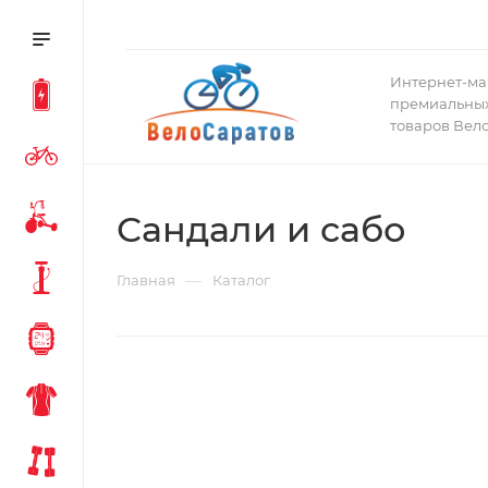
Интернет-ма
премиальных
товаров Вел
Сандали и сабо
—
Главная
Каталог