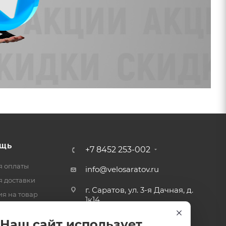
ЩЬ
+7 8452 253-002
я оплаты
info@velosaratov.ru
я доставки
г. Саратов, ул. 3-я Дачная, д.
ия на товар
1к14
-ответ
Наш сайт использует