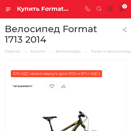
0
Купить Format 1713 2014 за рублей, а со скидкой
Велосипед Format
1713 2014
—
—
—
Главная
Каталог
Велосипеды
Trade-in велосипед
22% НДС можно вернуть (для ООО и ИП с НДС)