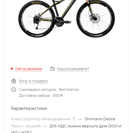
Нет в наличии
Нашли дешевле?
Хочу в подарок
Самовывоз сегодня - бесплатно
Доставка завтра - 500 ₽
Характеристики
Класс (группа) оборудования
—
Shimano Deore
?
Текст с акцией
—
22% НДС можно вернуть (для ООО и
ИП с НДС)