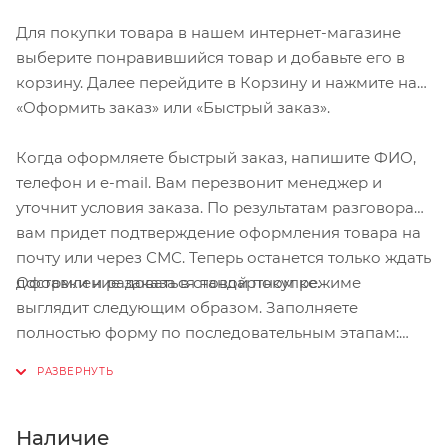
Для покупки товара в нашем интернет-магазине
выберите понравившийся товар и добавьте его в
корзину. Далее перейдите в Корзину и нажмите на
«Оформить заказ» или «Быстрый заказ».
Когда оформляете быстрый заказ, напишите ФИО,
телефон и e-mail. Вам перезвонит менеджер и
уточнит условия заказа. По результатам разговора
вам придет подтверждение оформления товара на
почту или через СМС. Теперь останется только ждать
Оформление заказа в стандартном режиме
доставки и радоваться новой покупке.
выглядит следующим образом. Заполняете
полностью форму по последовательным этапам:
адрес, способ доставки, оплаты, данные о себе.
Советуем в комментарии к заказу написать
информацию, которая поможет курьеру вас найти.
Нажмите кнопку «Оформить заказ».
Наличие