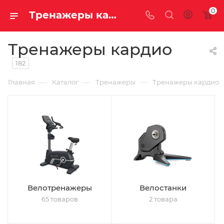
0
Тренажеры кардио купить недорого с доставкой
Тренажеры кардио
182
—
—
—
Главная
Каталог
Тренажеры
Тренажеры кардио
Велотренажеры
Велостанки
65 товаров
2 товара