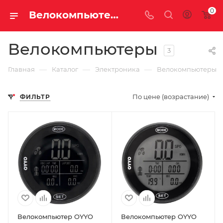
0
Велокомпьютеры купить недорого с доставкой
Велокомпьютеры
3
—
—
—
Главная
Каталог
Электроника
Велокомпьютеры
По цене (возрастание)
ФИЛЬТР
Велокомпьютер OYYO
Велокомпьютер OYYO