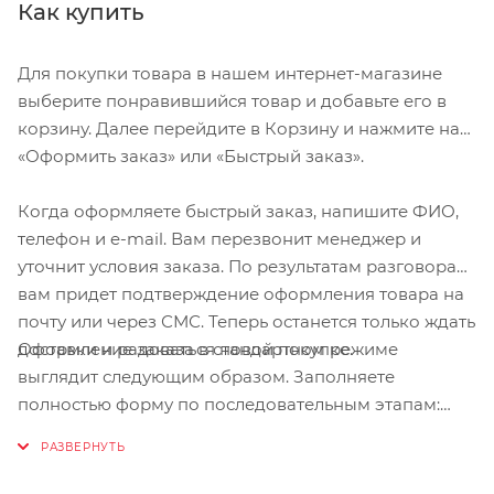
избежать онемения рук
Как купить
Умеренный наполнитель в ключевых контактных точках для
дополнительного комфорта
Для покупки товара в нашем интернет-магазине
Мембрана Microwipe™ на пальце для стирания пота
выберите понравившийся товар и добавьте его в
корзину. Далее перейдите в Корзину и нажмите на
Ладонь Clarino®
«Оформить заказ» или «Быстрый заказ».
Размер М. Длина среднего пальца 8,1-8,6 см. Длина ладони
Когда оформляете быстрый заказ, напишите ФИО,
11,1-11,3 см. Длина большого пальца до 6,4-6,8 см. Обхват
телефон и e-mail. Вам перезвонит менеджер и
ладони до 22-22,5 см.
уточнит условия заказа. По результатам разговора
вам придет подтверждение оформления товара на
почту или через СМС. Теперь останется только ждать
Оформление заказа в стандартном режиме
доставки и радоваться новой покупке.
выглядит следующим образом. Заполняете
полностью форму по последовательным этапам:
адрес, способ доставки, оплаты, данные о себе.
Советуем в комментарии к заказу написать
информацию, которая поможет курьеру вас найти.