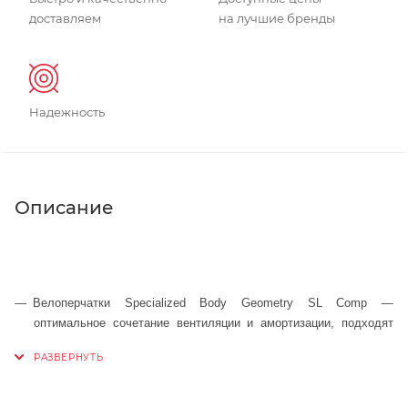
доставляем
на лучшие бренды
Надежность
Описание
Велоперчатки Specialized Body Geometry SL Comp —
оптимальное сочетание вентиляции и амортизации, подходят
для любых дисциплин и гонщиков любого уровня.
Гелевые вставки Body Geometry улучшают циркуляцию крови и
выравнивают давление в мягких тканях, тем самым, помогают