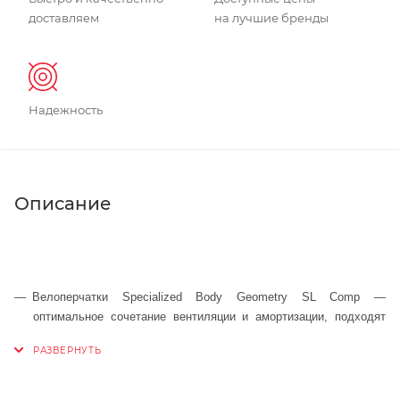
доставляем
на лучшие бренды
Надежность
Описание
Велоперчатки Specialized Body Geometry SL Comp —
оптимальное сочетание вентиляции и амортизации, подходят
для любых дисциплин и гонщиков любого уровня.
Гелевые вставки Body Geometry улучшают циркуляцию крови и
выравнивают давление в мягких тканях, тем самым, помогают