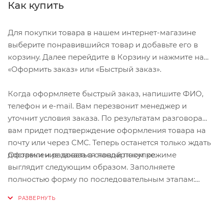
избежать онемения рук
Как купить
Умеренный наполнитель в ключевых контактных точках для
дополнительного комфорта
Для покупки товара в нашем интернет-магазине
Мембрана Microwipe™ на пальце для стирания пота
выберите понравившийся товар и добавьте его в
корзину. Далее перейдите в Корзину и нажмите на
Ладонь Clarino®
«Оформить заказ» или «Быстрый заказ».
Размер М. Длина среднего пальца 8,1-8,6 см. Длина ладони
Когда оформляете быстрый заказ, напишите ФИО,
11,1-11,3 см. Длина большого пальца до 6,4-6,8 см. Обхват
телефон и e-mail. Вам перезвонит менеджер и
ладони до 22-22,5 см.
уточнит условия заказа. По результатам разговора
вам придет подтверждение оформления товара на
почту или через СМС. Теперь останется только ждать
Оформление заказа в стандартном режиме
доставки и радоваться новой покупке.
выглядит следующим образом. Заполняете
полностью форму по последовательным этапам:
адрес, способ доставки, оплаты, данные о себе.
Советуем в комментарии к заказу написать
информацию, которая поможет курьеру вас найти.