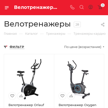
0
Велотренажеры купить недорого с доставкой
Велотренажеры
28
—
—
—
Главная
Каталог
Тренажеры
Тренажеры кардио
По цене (возрастание)
ФИЛЬТР
Велотренажер Orlauf
Велотренажер Oxygen