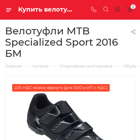
0
Купить велотуфли mtb specialized sport 2016 бм у официального дилера за 7890.00000000 рублей
Велотуфли MTB
Specialized Sport 2016
БМ
—
—
—
Главная
Каталог
Спортивная экипировка
Обувь
22% НДС можно вернуть (для ООО и ИП с НДС)