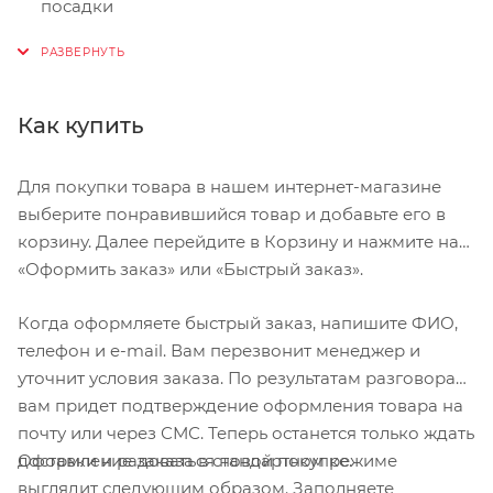
посадки
Мягкий синтетический верх с сетчатыми
вставками
Двухболтовое крепление шипа SPD, совместимое
Как купить
с большинством МТБ-педалей
Для покупки товара в нашем интернет-магазине
выберите понравившийся товар и добавьте его в
корзину. Далее перейдите в Корзину и нажмите на
«Оформить заказ» или «Быстрый заказ».
Когда оформляете быстрый заказ, напишите ФИО,
телефон и e-mail. Вам перезвонит менеджер и
уточнит условия заказа. По результатам разговора
вам придет подтверждение оформления товара на
почту или через СМС. Теперь останется только ждать
Оформление заказа в стандартном режиме
доставки и радоваться новой покупке.
выглядит следующим образом. Заполняете