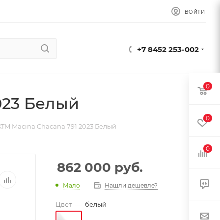
ВОЙТИ
+7 8452 253-002
0
023 Белый
0
TM Macina Chacana 791 2023 Белый
0
862 000
руб.
Мало
Нашли дешевле?
Цвет
—
белый