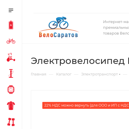
Интернет-ма
премиальных
товаров Вел
Электровелосипед 
—
—
—
Главная
Каталог
Электротранспорт
22% НДС можно вернуть (для ООО и ИП с НДС