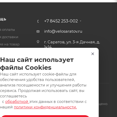
ЩЬ
+7 8452 253-002
я оплаты
info@velosaratov.ru
я доставки
г. Саратов, ул. 3-я Дачная, д.
ия на товар
1к14
-ответ
Наш сайт использует
файлы Cookies
Наш сайт использует cookie-файлы для
обеспечения удобства пользователей,
анализа посещаемости и улучшения работы
сервиса. Продолжая использовать сайт, вы
соглашаетесь
с
обработкой
этих данных в соответствии с
щищены. Заимствование материалов и фотографий запрещено.
нашей
политики конфиденциальности.