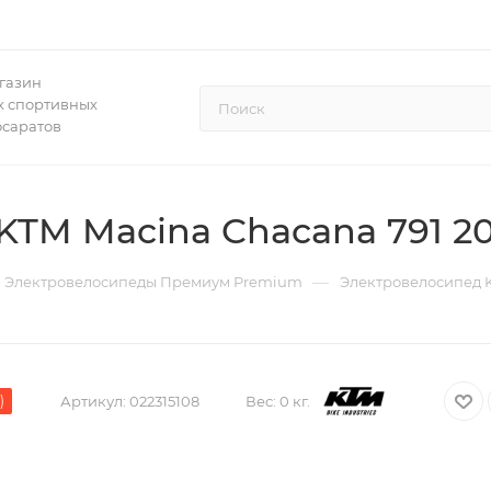
газин
 спортивных
осаратов
KTM Macina Chacana 791 2
—
Электровелосипеды Премиум Premium
Электровелосипед K
)
Артикул:
022315108
Вес:
0 кг.