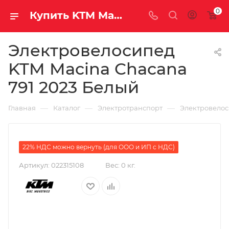
0
Купить KTM Macina Chacana 791 2023 Белый за рублей, а со скидкой
Электровелосипед
KTM Macina Chacana
791 2023 Белый
—
—
—
Главная
Каталог
Электротранспорт
Электровело
22% НДС можно вернуть (для ООО и ИП с НДС)
Артикул:
022315108
Вес:
0 кг.