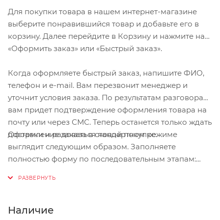
Для покупки товара в нашем интернет-магазине
выберите понравившийся товар и добавьте его в
корзину. Далее перейдите в Корзину и нажмите на
«Оформить заказ» или «Быстрый заказ».
Когда оформляете быстрый заказ, напишите ФИО,
телефон и e-mail. Вам перезвонит менеджер и
уточнит условия заказа. По результатам разговора
вам придет подтверждение оформления товара на
почту или через СМС. Теперь останется только ждать
Оформление заказа в стандартном режиме
доставки и радоваться новой покупке.
выглядит следующим образом. Заполняете
полностью форму по последовательным этапам:
адрес, способ доставки, оплаты, данные о себе.
Советуем в комментарии к заказу написать
информацию, которая поможет курьеру вас найти.
Нажмите кнопку «Оформить заказ».
Наличие