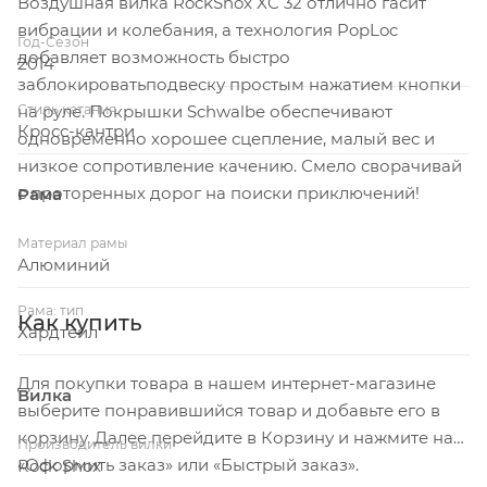
Воздушная вилка RockShox XC 32 отлично гасит
вибрации и колебания, а технология PopLoc
Год-Сезон
добавляет возможность быстро
2014
заблокироватьподвеску простым нажатием кнопки
Стиль катания
на руле. Покрышки Schwalbe обеспечивают
Кросс-кантри
одновременно хорошее сцепление, малый вес и
низкое сопротивление качению. Смело сворачивай
с проторенных дорог на поиски приключений!
Рама
Материал рамы
Алюминий
Рама: тип
Как купить
Хардтейл
Для покупки товара в нашем интернет-магазине
Вилка
выберите понравившийся товар и добавьте его в
корзину. Далее перейдите в Корзину и нажмите на
Производитель вилки
«Оформить заказ» или «Быстрый заказ».
Rock Shox