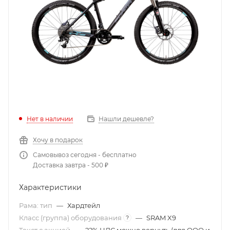
Нет в наличии
Нашли дешевле?
Хочу в подарок
Самовывоз сегодня - бесплатно
Доставка завтра - 500 ₽
Характеристики
Рама: тип
—
Хардтейл
Класс (группа) оборудования
—
SRAM X9
?
Текст с акцией
—
22% НДС можно вернуть (для ООО и