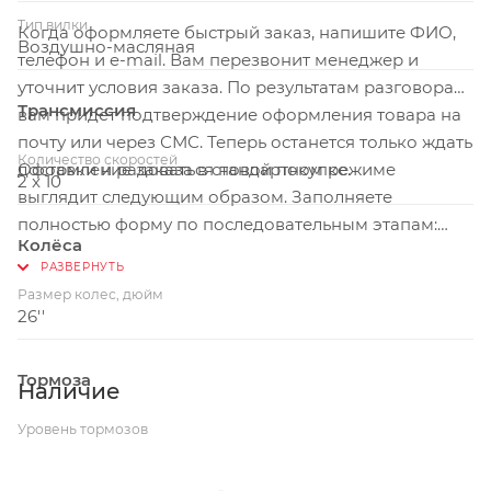
Тип вилки
Когда оформляете быстрый заказ, напишите ФИО,
Воздушно-масляная
телефон и e-mail. Вам перезвонит менеджер и
уточнит условия заказа. По результатам разговора
Трансмиссия
вам придет подтверждение оформления товара на
почту или через СМС. Теперь останется только ждать
Количество скоростей
Оформление заказа в стандартном режиме
доставки и радоваться новой покупке.
2 x 10
выглядит следующим образом. Заполняете
полностью форму по последовательным этапам:
Колёса
адрес, способ доставки, оплаты, данные о себе.
Советуем в комментарии к заказу написать
Размер колес, дюйм
информацию, которая поможет курьеру вас найти.
26''
Нажмите кнопку «Оформить заказ».
Тормоза
Наличие
Уровень тормозов
Дисковые гидравлические