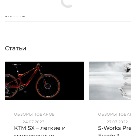
Класс (группа) оборудования
?
SRAM X9
Статьи
ОБЗОРЫ ТОВАРОВ
ОБЗОРЫ ТОВАР
—
24.07.2023
—
27.07.2022
KTM SX – легкие и
S-Works Preva
маневренные
Evade 3