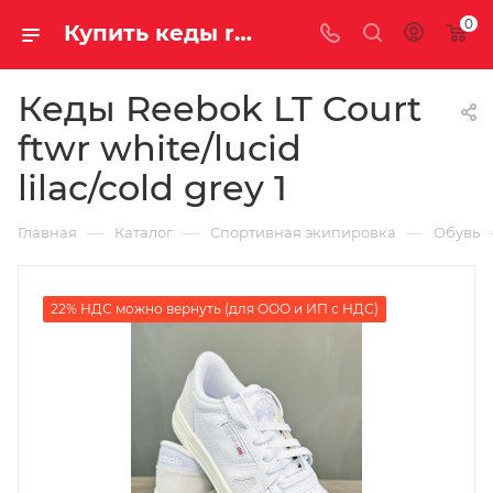
0
Купить кеды reebok lt court ftwr white/lucid lilac/cold grey 1 у официального дилера за 4200.00000000 рублей
Кеды Reebok LT Court
ftwr white/lucid
lilac/cold grey 1
—
—
—
Главная
Каталог
Спортивная экипировка
Обувь
22% НДС можно вернуть (для ООО и ИП с НДС)