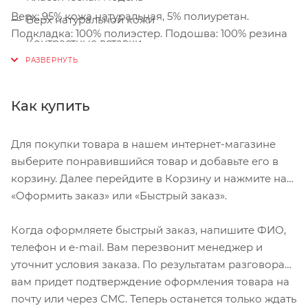
Верх: 95% кожа натуральная, 5% полиуретан.
Верх натуральной кожи
Подкладка: 100% полиэстер. Подошва: 100% резина
Контрастные вставки
Стабилизационная вставка в пяточной области
Перфорация в носочной и боковой области
Как купить
Прочная резиновая подошва
Износостойкая подметка
Для покупки товара в нашем интернет-магазине
Лаконичный брендинг
выберите понравившийся товар и добавьте его в
корзину. Далее перейдите в Корзину и нажмите на
Фирменный патч
«Оформить заказ» или «Быстрый заказ».
Когда оформляете быстрый заказ, напишите ФИО,
телефон и e-mail. Вам перезвонит менеджер и
уточнит условия заказа. По результатам разговора
вам придет подтверждение оформления товара на
почту или через СМС. Теперь останется только ждать