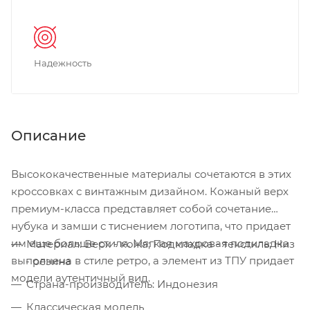
Надежность
Описание
Высококачественные материалы сочетаются в этих
кроссовках с винтажным дизайном. Кожаный верх
премиум-класса представляет собой сочетание
нубука и замши с тиснением логотипа, что придает
им еще больше стиля. Мягкая махровая подкладка
Материал: Верх - кожа; Подкладка - текстиль; Низ
выполнена в стиле ретро, а элемент из ТПУ придает
- резина
модели аутентичный вид.
Страна-производитель: Индонезия
Классическая модель