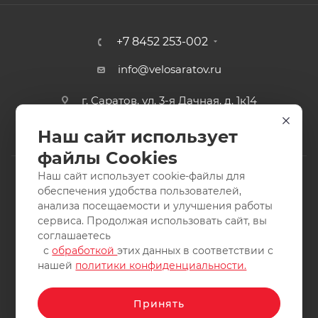
+7 8452 253-002
info@velosaratov.ru
г. Саратов, ул. 3-я Дачная, д. 1к14
Наш сайт использует
файлы Cookies
Наш сайт использует cookie-файлы для
обеспечения удобства пользователей,
анализа посещаемости и улучшения работы
2011-2026 © интернет-магазин спортивных товаров
сервиса. Продолжая использовать сайт, вы
ВелоСаратов. Не является публичной офертой. Все права
соглашаетесь
защищены. Заимствование материалов и фотографий
с
обработкой
этих данных в соответствии с
запрещено.
нашей
политики конфиденциальности.
Принять