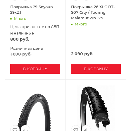
Покрышка 29 Seyoun
Покрышка 26 XLC BT-
29х2,1
S07 City / Touring
Malamut 26x1.75
Много
Много
Цена при оплате по СБП
и наличные
800
руб.
Розничная цена
2 090
руб.
1 690
руб.
В КОРЗИНУ
В КОРЗИНУ