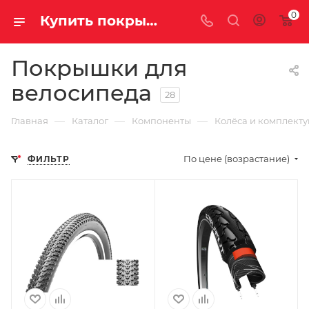
0
Купить покрышки для велосипеда в Саратове и Энгельсе
Покрышки для
велосипеда
28
—
—
—
Главная
Каталог
Компоненты
Колёса и комплект
По цене (возрастание)
ФИЛЬТР