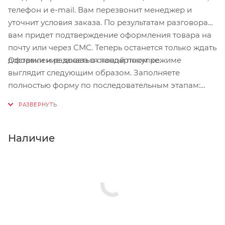
телефон и e-mail. Вам перезвонит менеджер и
уточнит условия заказа. По результатам разговора
вам придет подтверждение оформления товара на
почту или через СМС. Теперь останется только ждать
Оформление заказа в стандартном режиме
доставки и радоваться новой покупке.
выглядит следующим образом. Заполняете
полностью форму по последовательным этапам:
адрес, способ доставки, оплаты, данные о себе.
Советуем в комментарии к заказу написать
информацию, которая поможет курьеру вас найти.
Нажмите кнопку «Оформить заказ».
Наличие