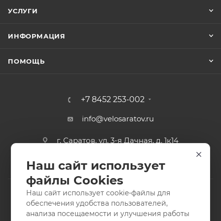
УСЛУГИ
ИНФОРМАЦИЯ
ПОМОЩЬ
+7 8452 253-002
info@velosaratov.ru
г. Саратов, ул. 3-я Дачная, д. 1к14
Наш сайт использует
файлы Cookies
Наш сайт использует cookie-файлы для
обеспечения удобства пользователей,
анализа посещаемости и улучшения работы
2011-2026 © интернет-магазин спортивных товаров