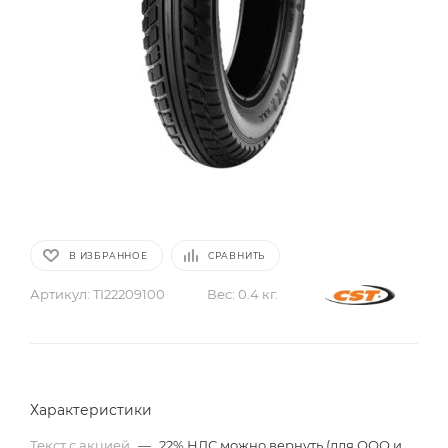
В ИЗБРАННОЕ
СРАВНИТЬ
Артикул:
TI22209100
Вес:
0.4 кг.
Характеристики
Текст с акцией
—
22% НДС можно вернуть (для ООО и