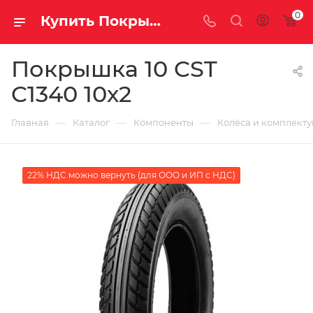
0
Купить Покрышка 10 CST C1340 10х2 за рублей, а со скидкой
Покрышка 10 CST
C1340 10х2
—
—
—
Главная
Каталог
Компоненты
Колёса и комплект
22% НДС можно вернуть (для ООО и ИП с НДС)