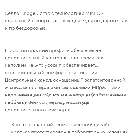
Седло Bridge Comp с технологией MIMIC -
идеальный выбор седла как для езды по дороге, так
и по бездорожью.
Широкий плоский профиль обеспечивает
дополнительный контроль, в то время как
наполнение 3-го уровня обеспечивает
исключительный комфорт при сидении.
Центральный канал, оснащенный запатентованной,
Эта версия Comp оснащена легкими и прочными
отмеченной наградами технологией MIMIC,
направляющими Cr-Mo, а также еще более мягкой
идеально адаптируется к вашему телу, обеспечивая
набивкой 3-го уровня плотности для
необходимую поддержку и комфорт.
дополнительного комфорта.
Запатентованный геометрический дизайн
корпуса протестирован в лабораторных условиях