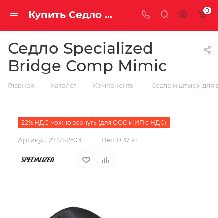
0
Купить Седло Specialized Bridge Comp Mimic за рублей, а со скидкой 12 710 руб.
Седло Specialized
Bridge Comp Mimic
—
—
—
Главная
Каталог
Компоненты
Седла и штыри для 
22% НДС можно вернуть (для ООО и ИП с НДС)
Артикул:
27121-2503
Вес:
0.37 кг.