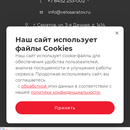
+7 8452 253-002
info@velosaratov.ru
г. Саратов, ул. 3-я Дачная, д. 1к14
Наш сайт использует
файлы Cookies
Наш сайт использует cookie-файлы для
обеспечения удобства пользователей,
анализа посещаемости и улучшения работы
2011-2026 © интернет-магазин спортивных товаров
сервиса. Продолжая использовать сайт, вы
ВелоСаратов. Не является публичной офертой. Все права
соглашаетесь
защищены. Заимствование материалов и фотографий
с
обработкой
этих данных в соответствии с
запрещено.
нашей
политики конфиденциальности.
Принять