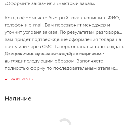
«Оформить заказ» или «Быстрый заказ».
Когда оформляете быстрый заказ, напишите ФИО,
телефон и e-mail. Вам перезвонит менеджер и
уточнит условия заказа. По результатам разговора
вам придет подтверждение оформления товара на
почту или через СМС. Теперь останется только ждать
Оформление заказа в стандартном режиме
доставки и радоваться новой покупке.
выглядит следующим образом. Заполняете
полностью форму по последовательным этапам:
адрес, способ доставки, оплаты, данные о себе.
Советуем в комментарии к заказу написать
информацию, которая поможет курьеру вас найти.
Нажмите кнопку «Оформить заказ».
Наличие