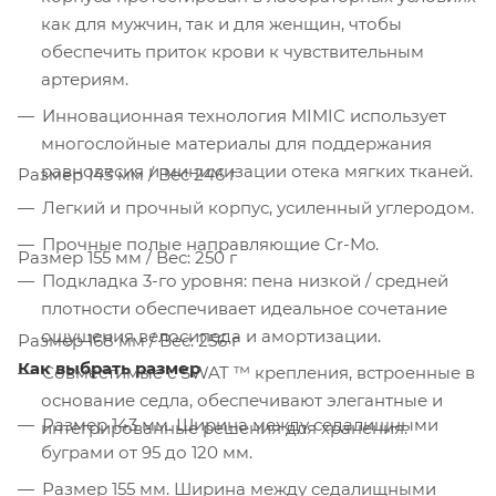
как для мужчин, так и для женщин, чтобы
обеспечить приток крови к чувствительным
артериям.
Инновационная технология MIMIC использует
многослойные материалы для поддержания
равновесия и минимизации отека мягких тканей.
Размер 143 мм / Вес 246 г
Легкий и прочный корпус, усиленный углеродом.
Прочные полые направляющие Cr-Mo.
Размер 155 мм / Вес: 250 г
Подкладка 3-го уровня: пена низкой / средней
плотности обеспечивает идеальное сочетание
ощущения велосипеда и амортизации.
Размер 168 мм / Вес: 256 г
Как выбрать размер
Совместимые с SWAT ™ крепления, встроенные в
основание седла, обеспечивают элегантные и
Размер 143 мм. Ширина между седалищными
интегрированные решения для хранения.
буграми от 95 до 120 мм.
Размер 155 мм. Ширина между седалищными