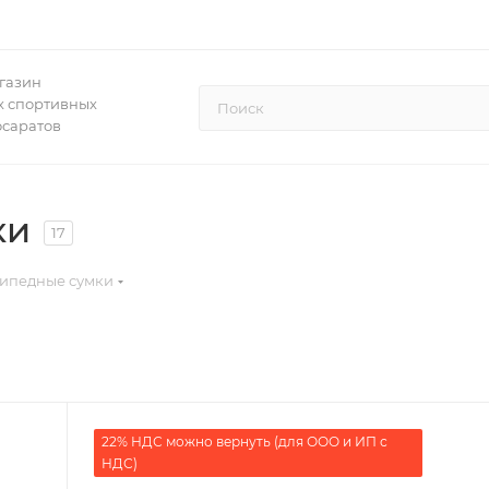
газин
 спортивных
осаратов
ки
17
ипедные сумки
22% НДС можно вернуть (для ООО и ИП с
НДС)