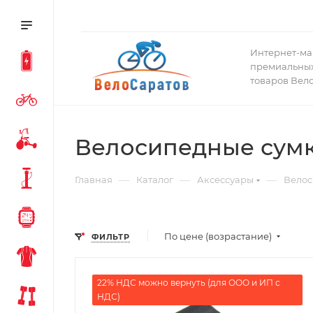
Интернет-ма
премиальных
товаров Вел
Велосипедные сум
—
—
—
Главная
Каталог
Аксессуары
Велос
По цене (возрастание)
ФИЛЬТР
22% НДС можно вернуть (для ООО и ИП с
НДС)