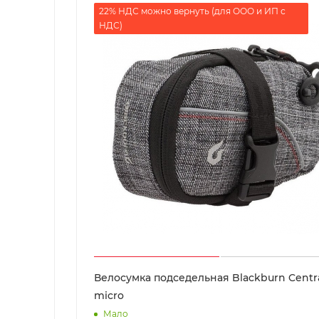
22% НДС можно вернуть (для ООО и ИП с
НДС)
Велосумка подседельная Blackburn Centr
micro
Мало