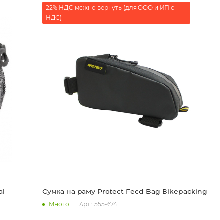
22% НДС можно вернуть (для ООО и ИП с
НДС)
al
Сумка на раму Protect Feed Bag Bikepacking
Много
Арт.: 555-674