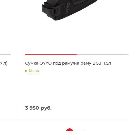
7 л)
Сумка OYYO под раму/на раму BG31 1.5л
Мало
3 950
руб.