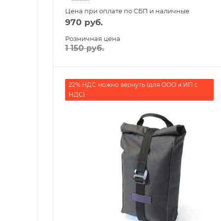
Цена при оплате по СБП и наличные
970
руб.
Розничная цена
1 150
руб.
22% НДС можно вернуть (для ООО и ИП с
НДС)