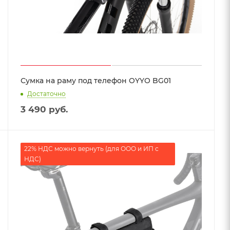
Сумка на раму под телефон OYYO BG01
Достаточно
3 490
руб.
22% НДС можно вернуть (для ООО и ИП с
НДС)