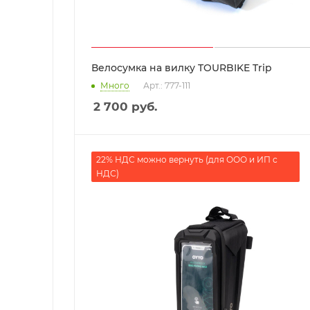
Велосумка на вилку TOURBIKE Trip
Много
Арт.: 777-111
2 700
руб.
22% НДС можно вернуть (для ООО и ИП с
НДС)