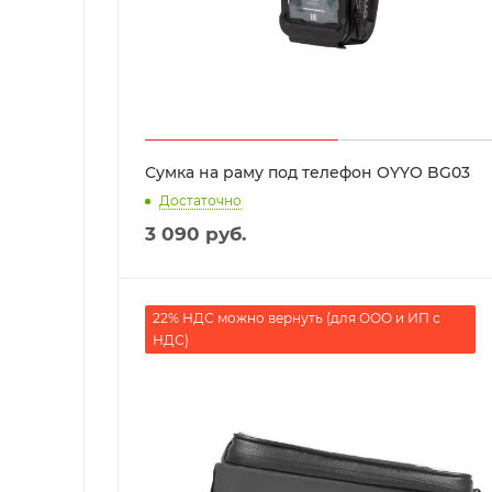
Сумка на раму под телефон OYYO BG03
Достаточно
3 090
руб.
22% НДС можно вернуть (для ООО и ИП с
НДС)