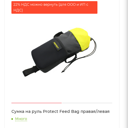
22% НДС можно вернуть (для ООО и ИП с
НДС)
Сумка на руль Protect Feed Bag правая/левая
Много