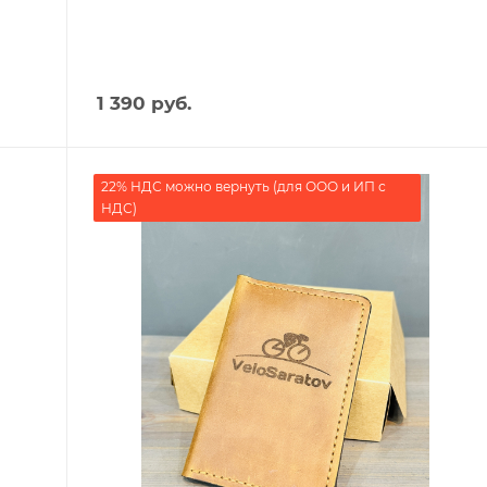
1 390
руб.
22% НДС можно вернуть (для ООО и ИП с
НДС)