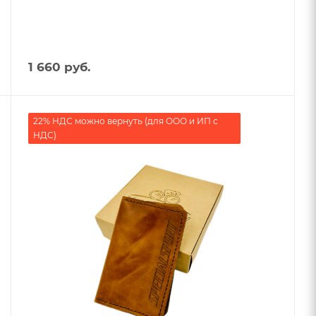
1 660
руб.
22% НДС можно вернуть (для ООО и ИП с
НДС)