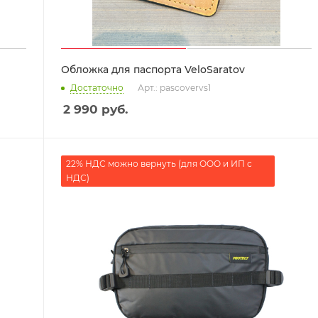
Обложка для паспорта VeloSaratov
Достаточно
Арт.: pascovervs1
2 990
руб.
22% НДС можно вернуть (для ООО и ИП с
НДС)