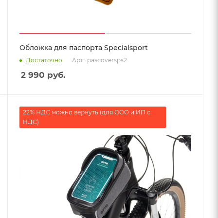
Обложка для паспорта Specialsport
Достаточно
Арт.: pascoversps2
2 990
руб.
22% НДС можно вернуть (для ООО и ИП с
НДС)