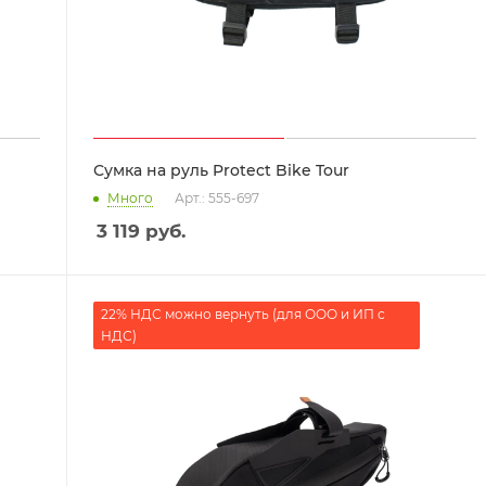
Сумка на руль Protect Bike Tour
Много
Арт.: 555-697
3 119
руб.
22% НДС можно вернуть (для ООО и ИП с
НДС)