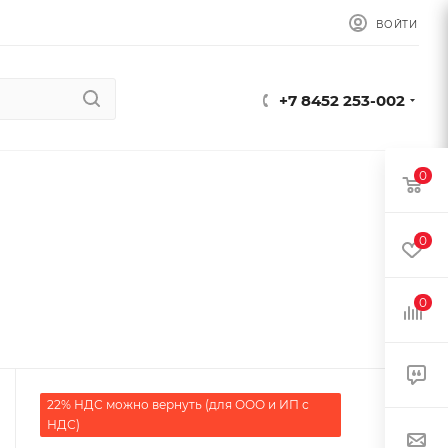
ВОЙТИ
+7 8452 253-002
0
0
0
22% НДС можно вернуть (для ООО и ИП с
НДС)