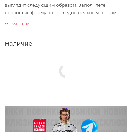
выглядит следующим образом. Заполняете
полностью форму по последовательным этапам:
адрес, способ доставки, оплаты, данные о себе.
Советуем в комментарии к заказу написать
информацию, которая поможет курьеру вас найти.
Нажмите кнопку «Оформить заказ».
Наличие