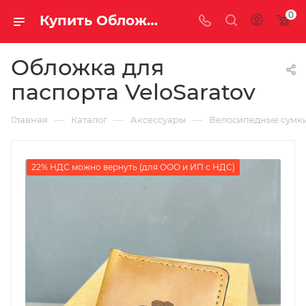
0
Купить Обложка для паспорта VeloSaratov за рублей, а со скидкой
Обложка для
паспорта VeloSaratov
—
—
—
Главная
Каталог
Аксессуары
Велосипедные сумк
22% НДС можно вернуть (для ООО и ИП с НДС)