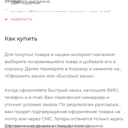
пальца.
от нашего магазина.
цвет изделия
внутри обложки имеется карманы для карт/
Особенности:
водительского удостоверения
Габариты обложки: 14 х 9,5 х 0,9 см
простой стильный дизайн
Как купить
ручная работа
подходит для гражданского или заграничного
Для покупки товара в нашем интернет-магазине
паспорта
выберите понравившийся товар и добавьте его в
надежно защищает паспорт, документы от
корзину. Далее перейдите в Корзину и нажмите на
повреждения.
«Оформить заказ» или «Быстрый заказ».
Когда оформляете быстрый заказ, напишите ФИО,
телефон и e-mail. Вам перезвонит менеджер и
уточнит условия заказа. По результатам разговора
вам придет подтверждение оформления товара на
почту или через СМС. Теперь останется только ждать
Оформление заказа в стандартном режиме
доставки и радоваться новой покупке.