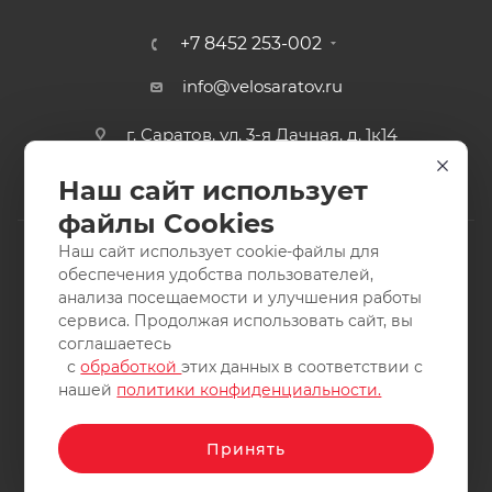
+7 8452 253-002
info@velosaratov.ru
г. Саратов, ул. 3-я Дачная, д. 1к14
Наш сайт использует
файлы Cookies
Наш сайт использует cookie-файлы для
обеспечения удобства пользователей,
анализа посещаемости и улучшения работы
2011-2026 © интернет-магазин спортивных товаров
сервиса. Продолжая использовать сайт, вы
ВелоСаратов. Не является публичной офертой. Все права
соглашаетесь
защищены. Заимствование материалов и фотографий
с
обработкой
этих данных в соответствии с
запрещено.
нашей
политики конфиденциальности.
Принять