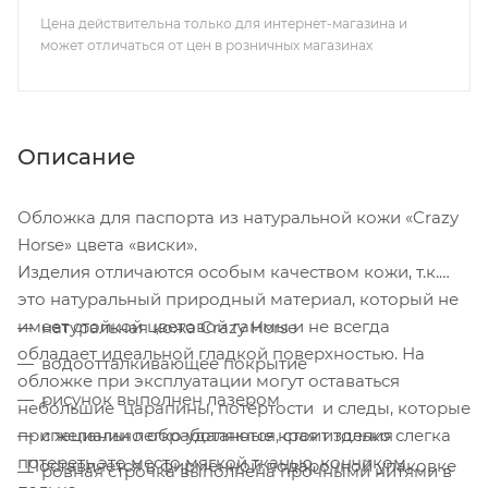
Цена действительна только для интернет-магазина и
может отличаться от цен в розничных магазинах
Описание
Обложка для паспорта из натуральной кожи «Crazy
Horse» цвета «виски».
Изделия отличаются особым качеством кожи, т.к.
это натуральный природный материал, который не
имеет стойкой цветовой гаммы и не всегда
натуральная кожа Crazy Horse
обладает идеальной гладкой поверхностью. На
водоотталкивающее покрытие
обложке при эксплуатации могут оставаться
рисунок выполнен лазером
небольшие царапины, потёртости и следы, которые
при желании легко удаляются, стоит только слегка
специально обработанные края изделия
потереть это место мягкой тканью, кончиком
Поставляется в фирменной подарочной упаковке
ровная строчка выполнена прочными нитями в