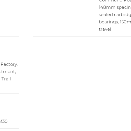
148mm spacing,
sealed cartrid
bearings, 150
travel
Factory,
ustment,
Trail
 M30