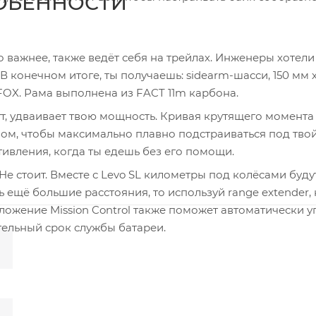
ОБЕННОСТИ
то важнее, также ведёт себя на трейлах. Инженеры хотели
 конечном итоге, ты получаешь: sidearm-шасси, 150 мм 
FOX. Рама выполнена из FACT 11m карбона.
атт, удваивает твою мощность. Кривая крутящего момента
зом, чтобы максимально плавно подстраиваться под тво
тивления, когда ты едешь без его помощи.
Не стоит. Вместе с Levo SL километры под колёсами буду
 ещё большие расстояния, то используй range extender,
иложение Mission Control также поможет автоматически у
тельный срок службы батареи.