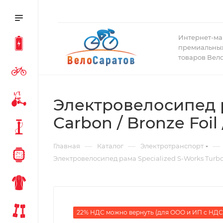
Интернет-ма
премиальных
товаров Вел
Электровелосипед ра
Carbon / Bronze Foil
—
—
—
Главная
Каталог
Электротранспорт
Электровелосипед рама Specialized S-Works Turbo L
22% НДС можно вернуть (для ООО и ИП с НДС