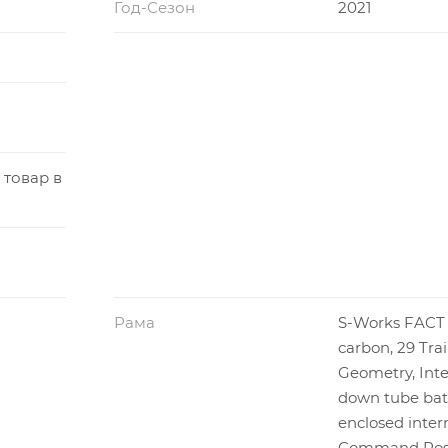
Год-Сезон
2021
 товар в
Рама
S-Works FACT 1
carbon, 29 Trai
Geometry, Int
down tube batt
enclosed intern
Command Post