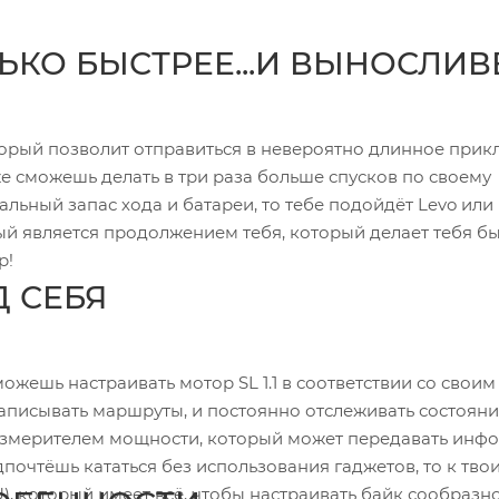
ЛЬКО БЫСТРЕЕ...И ВЫНОСЛИВ
оторый позволит отправиться в невероятно длинное прик
кже сможешь делать в три раза больше спусков по своему
льный запас хода и батареи, то тебе подойдёт Levo или 
ый является продолжением тебя, который делает тебя бы
р!
Д СЕБЯ
можешь настраивать мотор SL 1.1 в соответствии со своим
записывать маршруты, и постоянно отслеживать состоян
 измерителем мощности, который может передавать ин
дпочтёшь кататься без использования гаджетов, то к тво
CU), который имеет всё, чтобы настраивать байк сообразн