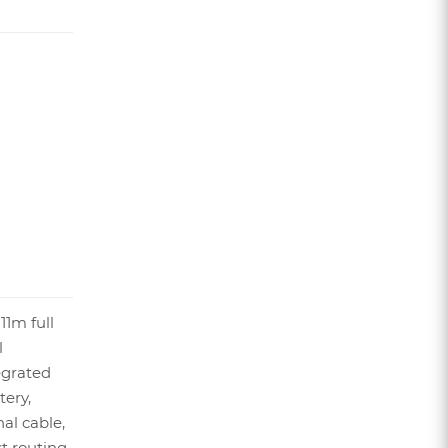
1m full
l
egrated
ery,
al cable,
 routing,