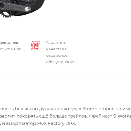
 выгодные
Гарантия
олько у нас
качества и
сервисное
обслуживание
 очень близка по духу и характеру к Stumpjumper, но им
зволит покорять ещё больше трейлов. Фреймсет S-Works
 и амортизатор FOX Factory DPX.