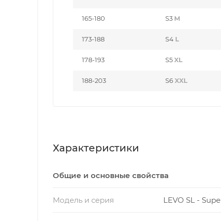
165-180
S3
M
173-188
S4
L
178-193
S5
XL
188-203
S6
XXL
Характеристики
Общие и основные свойства
Модель и серия
LEVO SL - Supe