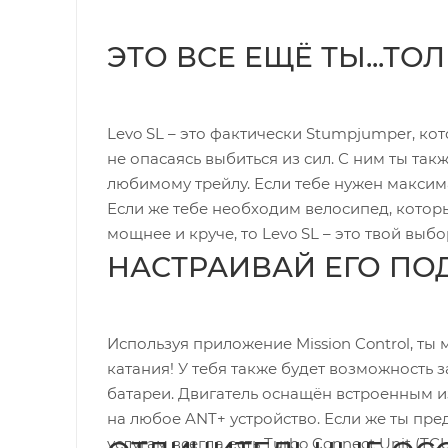
ЭТО ВСЕ ЕЩЁ ТЫ...ТО
Levo SL – это фактически Stumpjumper, к
не опасаясь выбиться из сил. С ним ты та
любимому трейлу. Если тебе нужен максима
Если же тебе необходим велосипед, котор
мощнее и круче, то Levo SL – это твой выбо
НАСТРАИВАЙ ЕГО ПО
Используя приложение Mission Control, ты 
катания! У тебя также будет возможность 
батареи. Двигатель оснащён встроенным
на любое ANT+ устройство. Если же ты пре
услугам всегда есть Turbo Connect Unit (T