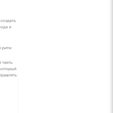
 создать
хода и
й ритм
т таять
 который
правлять