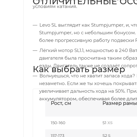
ОТЛИЧИТЕЛЬНЫЕ ОС
условиям катания.
Levo SL выглядит как Stumpjumper, и, ч
Stumpjumper, но с небольшим бонусом. В
более прогрессивную работу подвески 
Лёгкий мотор SL1.1, мощностью в 240 В
двигателя была просчитана таким обра
езды. Двигатель также не создаёт сопро
Как выбрать размер
Волнуешься, что не хватит запаса хода? 
незаметно. Если же ты хочешь покрывать
увеличивает дальность хода на 50%. Пр
аккумулятором, обеспечивая более дли
Рост, см
Размер рамы
150-160
S1
XS
157-173
S2
S