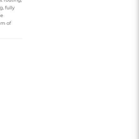
 fully
ge
mm of