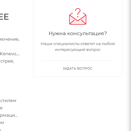
ЕЕ
Нужна консультация?
лючение,
Наши специалисты ответят на любой
интересующий вопрос
Kenevo.
стрее,
ЗАДАТЬ ВОПРОС
 стилем
ие
формацию
им
о