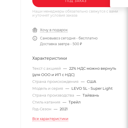
ПОД ЗАКАЗ
Наши менеджеры обязательно свяжутся с вами
и уточнят условия заказа
Хочу в подарок
Самовывоз сегодня - бесплатно
Доставка завтра - 500 ₽
Характеристики
Текст с акцией
—
22% НДС можно вернуть
(для ООО и ИП с НДС)
Страна происхождения
—
США
Модель и серия
—
LEVO SL - Super Light
Страна производства
—
Тайвань
Стиль катания
—
Трейл
Год-Сезон
—
2021
Все характеристики