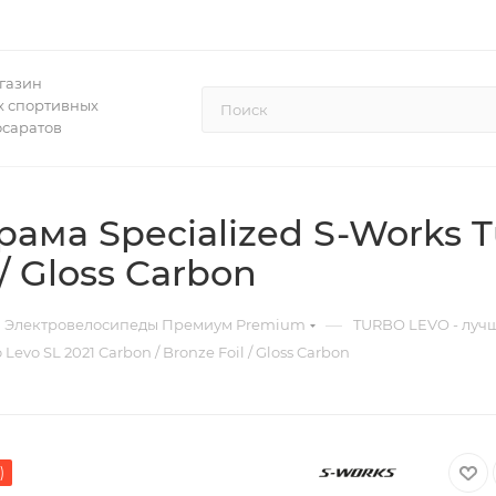
газин
 спортивных
осаратов
ма Specialized S-Works Tu
 / Gloss Carbon
—
Электровелосипеды Премиум Premium
TURBO LEVO - лучш
evo SL 2021 Carbon / Bronze Foil / Gloss Carbon
)