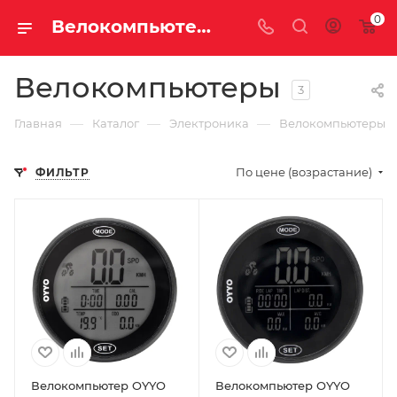
0
Велокомпьютеры купить недорого с доставкой
Велокомпьютеры
3
—
—
—
Главная
Каталог
Электроника
Велокомпьютеры
По цене (возрастание)
ФИЛЬТР
Велокомпьютер OYYO
Велокомпьютер OYYO