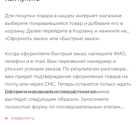
Размер XL. Длина среднего пальца 9,0-9,4 см.
Для покупки товара в нашем интернет-магазине
Длина ладони 11,7-12,1 см. Длина большого пальца
выберите понравившийся товар и добавьте его в
7,1-7,4 см. Обхват ладони 23,5-24,5 см.
корзину. Далее перейдите в Корзину и нажмите на
Размер XXL. Длина среднего пальца от 9,4 см.
«Оформить заказ» или «Быстрый заказ».
Длина ладони от 12,1 см. Длина большого пальца
от 7,4 см. Обхват ладони от 24,5 см.
Когда оформляете быстрый заказ, напишите ФИО,
телефон и e-mail. Вам перезвонит менеджер и
уточнит условия заказа. По результатам разговора
вам придет подтверждение оформления товара на
почту или через СМС. Теперь останется только ждать
Оформление заказа в стандартном режиме
доставки и радоваться новой покупке.
выглядит следующим образом. Заполняете
полностью форму по последовательным этапам:
адрес, способ доставки, оплаты, данные о себе.
Советуем в комментарии к заказу написать
информацию, которая поможет курьеру вас найти.