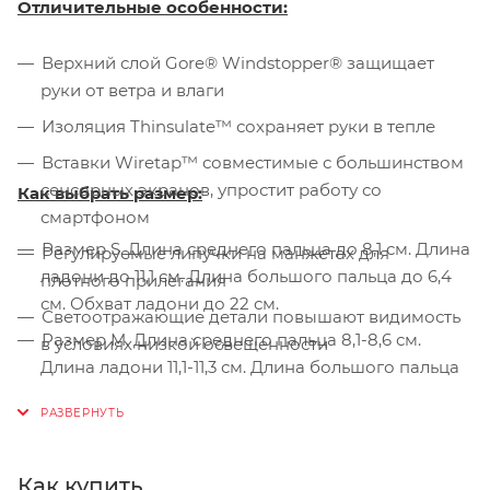
Отличительные особенности:
Верхний слой Gore® Windstopper® защищает
руки от ветра и влаги
Изоляция Thinsulate™ сохраняет руки в тепле
Вставки Wiretap™ совместимые с большинством
сенсорных экранов, упростит работу со
Как выбрать размер:
смартфоном
Размер S. Длина среднего пальца до 8,1 см. Длина
Регулируемые липучки на манжетах для
ладони до 11,1 см. Длина большого пальца до 6,4
плотного прилегания
см. Обхват ладони до 22 см.
Светоотражающие детали повышают видимость
Размер M. Длина среднего пальца 8,1-8,6 см.
в условиях низкой освещенности
Длина ладони 11,1-11,3 см. Длина большого пальца
6,4-6,8 см. Обхват ладони 22-22,5 см.
Размер L. Длина среднего пальца 8,6-9,0 см.
Длина ладони 11,3-11,7 см. Длина большого пальца
Как купить
6,8-7,1 см. Обхват ладони 22,5-23,5 см.