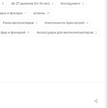
8
26-27 дюймов (10-16 лет)
2
Инструмент
2
ары и фонари
1
Шлемы
21
Рамы велосипедов
2
Компоненты Specialized
4
 фар и фонарей
6
Аксессуары для велокомпьютеров
2