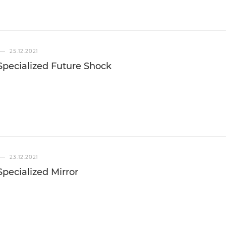
—
25.12.2021
pecialized Future Shock
—
23.12.2021
pecialized Mirror