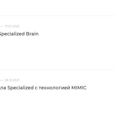
—
17.01.2022
pecialized Brain
—
26.12.2021
ла Specialized с технологией MIMIC