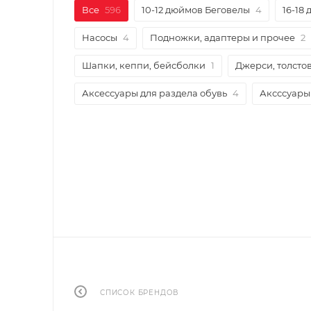
Все
596
10-12 дюймов Беговелы
4
16-18 
Насосы
4
Подножки, адаптеры и прочее
2
Шапки, кеппи, бейсболки
1
Джерси, толстов
Аксессуары для раздела обувь
4
Аксссуары
СПИСОК БРЕНДОВ