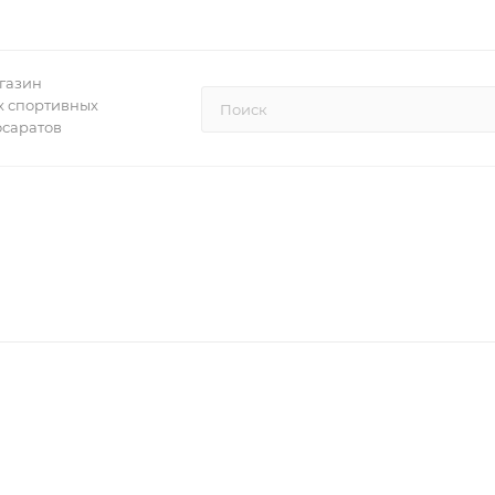
газин
 спортивных
осаратов