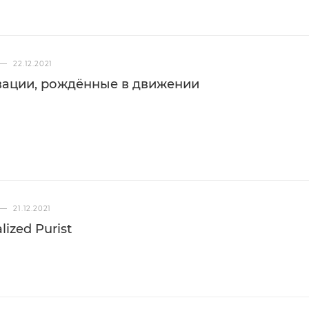
—
22.12.2021
вации, рождённые в движении
—
21.12.2021
lized Purist