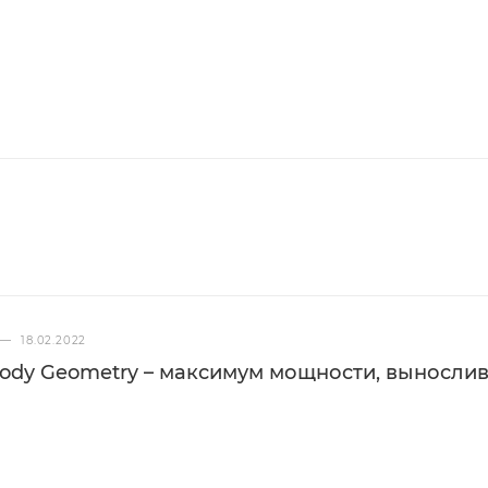
—
18.02.2022
 Body Geometry – максимум мощности, выносли