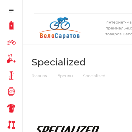
Интернет-ма
премиальных
товаров Вел
Specialized
—
—
Главная
Бренды
Specialized