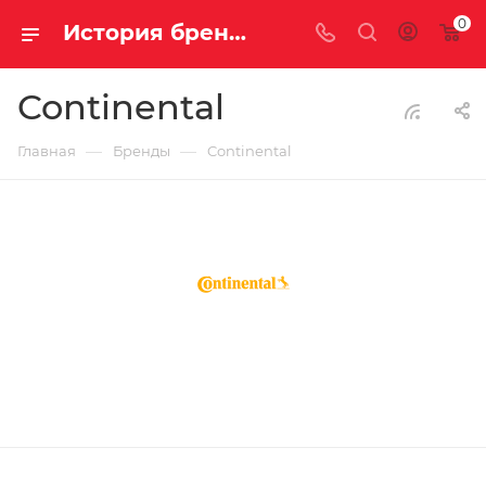
0
История бренда Continental | Купить велосипедные покрышки Continental
Continental
—
—
Главная
Бренды
Continental