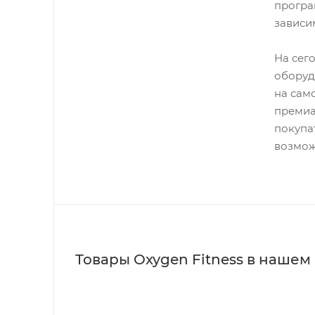
програ
зависи
На сег
оборуд
на сам
премиа
покупа
возмож
Товары Oxygen Fitness в нашем