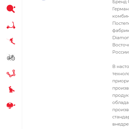
Бренд 
Герман
комбин
Постеп
фабрики
Diamon
Восточ
России
В наст
технол
приори
произв
продук
облада
произв
станда
внедре