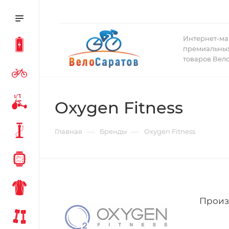
Интернет-ма
премиальных
товаров Вел
Oxygen Fitness
—
—
Главная
Бренды
Oxygen Fitness
Произ