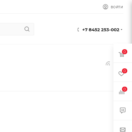
ВОЙТИ
+7 8452 253-002
0
0
0