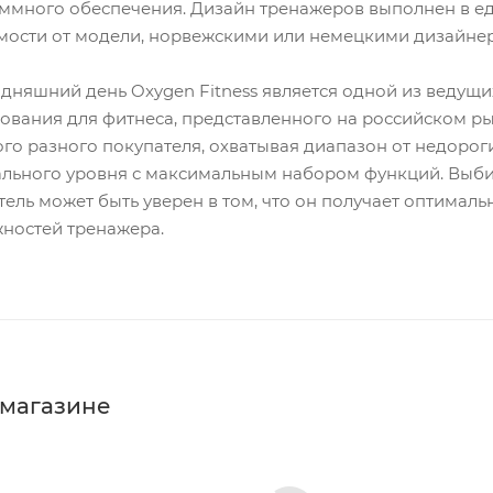
ммного обеспечения. Дизайн тренажеров выполнен в ед
мости от модели, норвежскими или немецкими дизайне
одняшний день Oxygen Fitness является одной из веду
ования для фитнеса, представленного на российском р
ого разного покупателя, охватывая диапазон от недоро
льного уровня с максимальным набором функций. Выбир
тель может быть уверен в том, что он получает оптимал
ностей тренажера.
 магазине