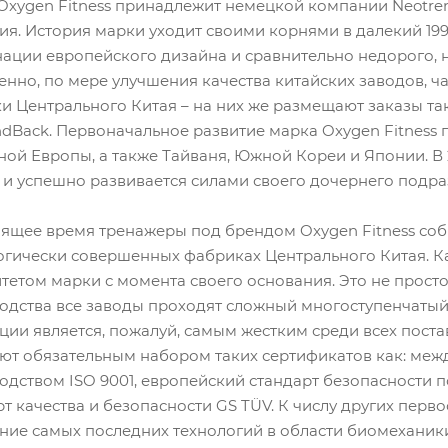
Oxygen Fitness принадлежит немецкой компании Neotr
ия. История марки уходит своими корнями в далекий 199
ации европейского дизайна и сравнительно недорого, н
енно, по мере улучшения качества китайских заводов, ч
 Центрального Китая – на них же размещают заказы такие
dBack. Первоначальное развитие марка Oxygen Fitness 
ной Европы, а также Тайваня, Южной Кореи и Японии. В 2
 и успешно развивается силами своего дочернего подра
оящее время тренажеры под брендом Oxygen Fitness соб
огически совершенных фабриках Центрального Китая. К
тетом марки с момента своего основания. Это не прост
одства все заводы проходят сложный многоступенчатый 
ции является, пожалуй, самым жестким среди всех пост
ют обязательным набором таких сертификатов как: меж
одством ISO 9001, европейский стандарт безопасности
рт качества и безопасности GS TÜV. К числу других пер
ние самых последних технологий в области биомеханики