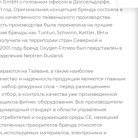
en GmbH с головным офисом в Дюссельдорфе,
1 год. Оригинальная концепция бренда состояла в
о качественного тайваньского производства.
асть производства была перенесена на лучшие
 бренды как Tunturi, Schwinn, Kettler, BH и
получила на территории стран Северной и
001 году бренд Oxygen Fitness был представлен в
зделения Neotren Rusland.
ираются на Тайване, а также наиболее
ачество и надежность продукции являются главным
о набор дежурных слов – перед размещением
отбор, а контроль качества уже произведенной
авщиков фитнес оборудования. Все производители
дународный стандарт в области управления
 потребителей и окружающей среды CE, немецкий
востепенных приоритетов бренда относятся
, используемых материалов, электроники и